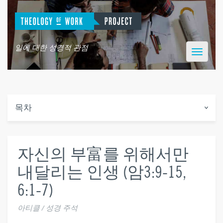
일에 대한 성경적 관점
Toggle
navigatio
목차
자신의 부富를 위해서만
내달리는 인생 (암3:9-15,
6:1-7)
아티클 / 성경 주석