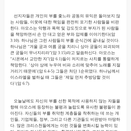
선지자들은 개인의 부를 좇느라 공동의 유익은 돌아보지 않
는 사람들, 이웃에 대한 책임을 완전히 포기한 사람들을 비판
한다. 아모스는 악행과 폭력 및 강도짓으로 부자가 된 사람들
을 책망하면서 손 안 대고 얻은 부와 압제를 이야기한다(암
3:10). 하나님은 그런 사람들의 부를 순식간에 끝내실 것이다.
하나님은 “겨울 궁과 여름 궁을 치리니 상아 궁들이 파괴되며
큰 궁들이 무너지리라”(암 3:15)라고 말씀하신다. 아모스는
“시온에서 교만한 자”(암 6:1)들이 저지르는 사치를 통렬하게
책망한다. ‘상아 상에 누우며 비파 소리에 맞추어 노래를 지절
거리기 때문에’(암 6:4-5) 그들은 처단 1순위였다. 하나님께서
이스라엘을 벌하실 때 그들은 ‘제일 먼저 추방당할 것이
다’(암 6:7).
오늘날에도 자신의 부를 선한 목적에 사용하지 않는 자들을
향해 아모스에 등장하는 불평과 놀랍도록 유사한 불평들이 쏟
아진다. 자신들의 부를 취약한 계층들을 착취하는 데 쓰는 개
인들, 기업체들, 정부, 그리고 다른 기관들도 비판받아 마땅하
다. 많은 크리스천들에게는 이런 것들을 변화시킬 능력이 있