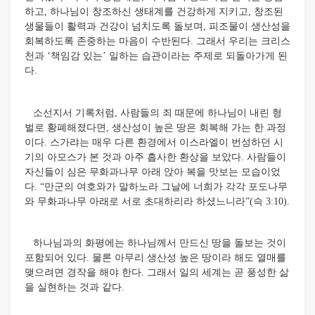
하고, 하나님이 창조하신 생태계를 건강하게 지키고, 창조된
생물들이 활력과 건강이 넘치도록 돌보며, 피조물이 생산성을
회복하도록 존중하는 마음이 수반된다. 그래서 우리는 크리스
천과 ‘책임감 있는’ 일하는 습관이라는 주제로 되돌아가게 된
다.
소선지서 기록처럼, 사람들의 죄 때문에 하나님이 내린 형
벌로 황폐해졌다면, 생산성이 높은 땅은 회복해 가는 한 과정
이다. 스가랴는 매우 다른 환경에서 이스라엘이 번성하던 시
기의 아모스가 본 것과 아주 흡사한 환상을 보았다. 사람들이
자신들이 심은 무화과나무 아래 앉아 복을 맛보는 모습이었
다. “만군의 여호와가 말하노라 그날에 너희가 각각 포도나무
와 무화과나무 아래로 서로 초대하리라 하셨느니라”(슥 3:10).
하나님과의 화평에는 하나님께서 만드신 땅을 돌보는 것이
포함되어 있다. 물론 아무리 생산성 높은 땅이라 해도 열매를
맺으려면 경작을 해야 한다. 그래서 일의 세계는 곧 풍성한 삶
을 실현하는 것과 같다.