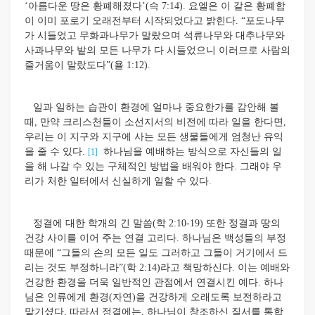
‘아름다운 땅은 황폐해졌다’(슥 7:14). 요엘은 이 같은 황폐함
이 이미 포로기 오래전부터 시작되었다고 밝힌다. “포도나무
가 시들었고 무화과나무가 말랐으며 석류나무와 대추나무와
사과나무와 밭의 모든 나무가 다 시들었으니 이러므로 사람의
즐거움이 말랐도다”(욜 1:12).
일과 일하는 습관이 환경에 얼마나 중요한가를 감안해 볼
때, 만약 크리스천들이 소선지서의 비전에 따라 일을 한다면,
우리는 이 지구와 지구에 사는 모든 생물들에게 엄청난 유익
을 줄 수 있다.
하나님을 예배하는 방식으로 자신들의 일
[1]
을 해 나갈 수 있는 구체적인 방법을 배워야 한다. 그래야 우
리가 처한 일터에서 신실하게 일할 수 있다.
정결에 대한 학개의 긴 말씀(학 2:10-19) 또한 정결과 땅의
건강 사이를 이어 주는 연결 고리다. 하나님은 백성들의 부정
때문에 “그들의 손의 모든 일도 그러하고 그들이 거기에서 드
리는 것도 부정하니라”(학 2:14)라고 책망하신다. 이는 예배와
건강한 환경을 더욱 일반적인 관점에서 연결시킨 예다. 하나
님은 인류에게 환경(자연)을 건강하게 오래도록 보전하라고
맡기셨다. 따라서 정결에는, 하나님이 창조하신 질서를 통합