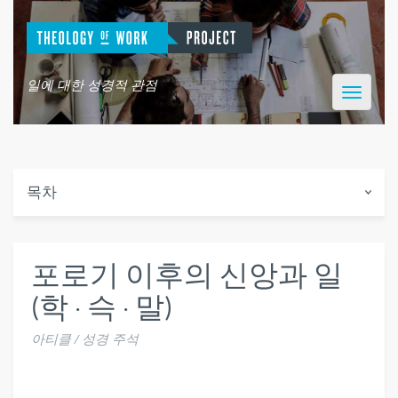
일에 대한 성경적 관점
Toggle
navigatio
목차
포로기 이후의 신앙과 일
(학 · 슥 · 말)
아티클 / 성경 주석