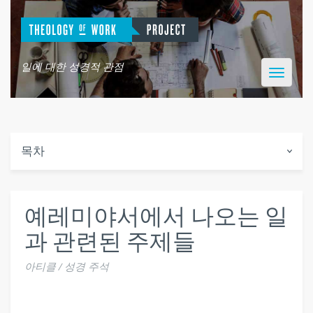
일에 대한 성경적 관점
Toggle
navigatio
목차
예레미야서에서 나오는 일
과 관련된 주제들
아티클 / 성경 주석