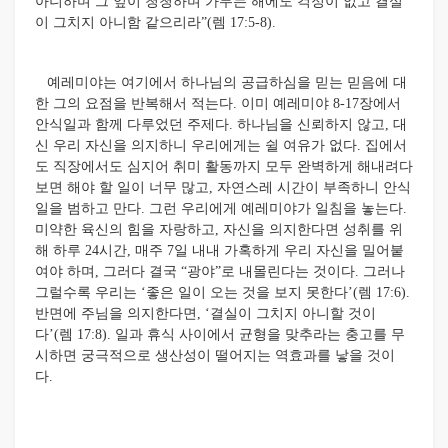
아니하며 그 잎이 청청하며 가무는 해에도 걱정이 없고 결실
이 그치지 아니함 같으리라”(렘 17:5-8).
예레미야는 여기에서 하나님의 공급하심을 믿는 믿음에 대
한 그의 요점을 반복해서 적는다. 이미 예레미야 8-17장에서
안식일과 함께 다루었던 주제다. 하나님을 신뢰하지 않고, 대
신 우리 자신을 의지하니 우리에게는 쉴 여유가 없다. 집에서
도 직장에서도 심지어 취미 활동까지 모두 완벽하게 해내려다
보면 해야 할 일이 너무 많고, 자연스레 시간이 부
족하니 안식
일을 범하고 만다. 그런 우리에게 예레미야가 일침을 놓는다.
미약한 육신의 힘을 자랑하고, 자신을 의지한다면 성취를 위
해 하루 24시간, 매주 7일 내내 가혹하게 우리 자신을 밀어붙
여야 하며, 그러다 결국 “광야”로 내몰린다는 것이다. 그러나
그럴수록 우리는 ‘좋은 일이 오는 것을 보지 못한다’(렘 17:6).
반면에 주님을 의지한다면, ‘결실이 그치지 아니할 것이
다’(렘 17:8). 일과 휴식 사이에서 균형을 맞추라는 충고를 무
시하면 궁극적으로 생산성이 떨어지는 역효과를 낳을 것이
다.