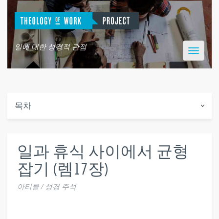
일에 대한 성경적 관점
Toggle
navigatio
목차
일과 휴식 사이에서 균형
잡기 (렘17장)
아티클 / 성경 주석