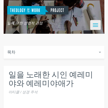
일에 대한 성경적 관점
Toggle
navigatio
목차
일을 노래한 시인 예레미
야와 예레미야애가
아티클 / 성경 주석