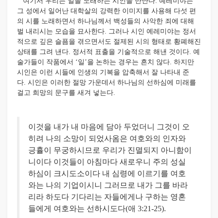
여기서 우리는 일을 노래하는 시인을 만난다. 예레미야는
그 성에서 일어난 대학살의 강력한 이미지를 사용해 다섯 편
의 시를 노래하면서 하나님께서 백성들의 사악한 죄에 대해
벌 내리시는 모습을 묘사한다. 그러나 시인 예레미야는 정서
적으로 깊은 슬픔을 겪으면서도 절제된 시의 형태로 황폐해진
상태를 그려 낸다. 정서적 표출을 기술적으로 해낸 것이다. 예
술가들이 작품에서 ‘일’을 논하는 경우는 흔치 않다. 하지만
시인은 이런 시들에 인생의 기복을 압축해서 잘 나타내 준
다.
시인은 이러한 절망 가운데서 하나님의 선하심에 미래를
걸고 희망의 문구를 새겨 넣
는다.
이것을 내가 내 마음에 담아 두었더니 그것이 오
히려 나의 소망이 되었사옴은 여호와의 인자와
긍휼이 무궁하시므로 우리가 진멸되지 아니함이
니이다 이것들이 아침마다 새로우니 주의 성실
하심이 크시도소이다 내 심령에 이르기를 여호
와는 나의 기업이시니 그러므로 내가 그를 바라
리라 하도다 기다리는 자들에게나 구하는 영혼
들에게 여호와는 선하
시도다(애 3:21-25).