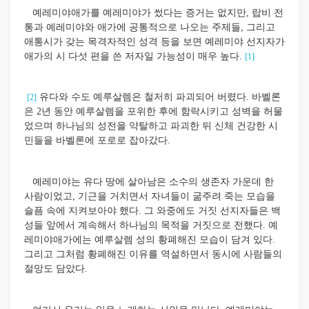
예레미야애가를 예레미야가 썼다는 증거는 없지만, 랍비 전
통과 예레미야와 애가에 공통적으로 나오는 주제들, 그리고
애통시가 갖는 목격자적인 성격 등을 보면 예레미야 선지자가
애가의 시 다섯 편을 쓴 저자일 가능성이 매우 높다.
[1]
유다와 수도 예루살렘은 철저히 파괴되어 버렸다. 바벨론
[2]
은 2년 동안 예루살렘을 포위한 후에 함락시키고 성벽을 허물
었으며 하나님의 성전을 약탈하고 파괴한 뒤 신체 건강한 시
민들을 바벨론에 포로로 잡아갔다.
예레미야는 유다 땅에 살아남은 소수의 생존자 가운데 한
사람이었고, 기근을 거치면서 자녀들이 굶주려 죽는 모습을
슬픔 속에 지켜보아야 했다. 그 와중에도 거짓 선지자들은 백
성들 앞에서 계속해서 하나님의 목적을 거짓으로 전했다. 예
레미야애가에는 예루살렘 성의 황폐해진 모습이 담겨 있다.
그리고 그처럼 황폐해진 이유를 역설하면서 동시에 사람들의
절망도 담았다.