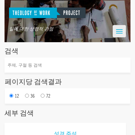
일에 대한 성경적 관점
Toggle
navigatio
검색
페이지당 검색결과
12
36
72
세부 검색
성경 주석