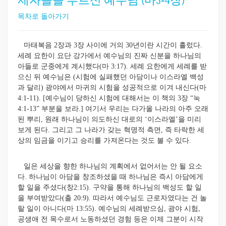
제자들을 부르신 예수님 (마3-4장)
목차로 돌아가기
마태복음 2장과 3장 사이에 거의 30년이란 시간이 흘렀다.
세례 요한이 요단 강가에서 예수님의 진짜 신분을 하나님의
아들로 군중에게 계시했다(마 3:17). 세례 요한에게 세례를 받
으신 뒤 예수님은 (시험에 실패했던 아담이나 이스라엘 백성
과 달리) 광야에서 마귀의 시험을 성공적으로 이겨 내신다(마
4:1-11). [예수님이 당하신 시험에 대해서는 이 책의 3장 “눅
4:1-13” 부분을 보라.] 여기서 우리는 다가올 나라의 아주 오래
된 뿌리, 원래 하나님이 의도하신 대로의 ‘이스라엘’을 미리
보게 된다. 그리고 그 나라가 갖는 혁명적 측면, 즉 타락한 세
상의 임금을 이기고 승리를 가져온다는 것도 볼 수 있다.
일은 세상을 향한 하나님의 계획에서 없어서는 안 될 요소
다. 하나님이 아담을 창조하셨을 때 하나님은 즉시 아담에게
할 일을 주셨다(창2:15). 구약을 통해 하나님의 백성도 할 일
을 부여받았다(출 20:9). 따라서 예수님도 근로자였다는 건 놀
랄 일이 아니다(마 13:55). 예수님의 세례받으심, 광야 시험,
공생애 전 목수로서 노동하셨던 경험 등은 이제 그분이 시작