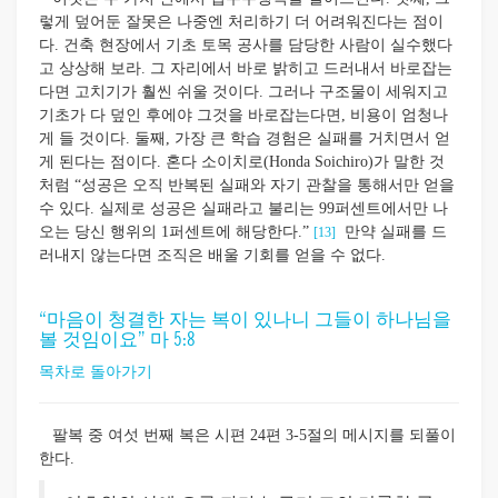
렇게 덮어둔 잘못은 나중엔 처리하기 더 어려워진다는 점이
다. 건축 현장에서 기초 토목 공사를 담당한 사람이 실수했다
고 상상해 보라. 그 자리에서 바로 밝히고 드러내서 바로잡는
다면 고치기가 훨씬 쉬울 것이다. 그러나 구조물이 세워지고
기초가 다 덮인 후에야 그것을 바로잡는다면, 비용이 엄청나
게 들 것이다. 둘째, 가장 큰 학습 경험은 실패를 거치면서 얻
게 된다는 점이다. 혼다 소이치로(Honda Soichiro)가 말한 것
처럼 “성공은 오직 반복된 실패와 자기 관찰을 통해서만 얻을
수 있다. 실제로 성공은 실패라고 불리는 99퍼센트에서만 나
오는 당신 행위의 1퍼센트에 해당한다.”
만약 실패를 드
[13]
러내지 않는다면 조직은 배울 기회를 얻을 수 없다.
“마음이 청결한 자는 복이 있나니 그들이 하나님을
볼 것임이요” 마 5:8
목차로 돌아가기
팔복 중 여섯 번째 복은 시편 24편 3-5절의 메시지를 되풀이
한다.