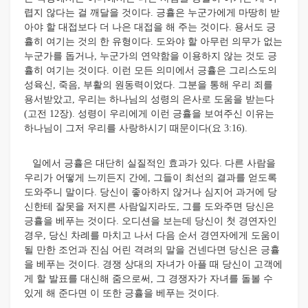
렵지 않다는 걸 깨달을 것이다. 긍휼은 누군가에게 마땅히 받
아야 할 대접보다 더 나은 대접을 해 주는 것이다. 용서도 긍
휼히 여기는 것의 한 유형이다. 도와야 할 아무런 의무가 없는
누군가를 돕거나, 누군가의 연약함을 이용하지 않는 것도 긍
휼히 여기는 것이다. 이런 모든 의미에서 긍휼은 그리스도의
성육신, 죽음, 부활의 원동력이었다. 그분을 통해 우리 죄를
용서받았고, 우리는 하나님의 성령의 은사로 도움을 받는다
(고전 12장). 성령이 우리에게 이런 긍휼을 보여주신 이유는
하나님이 그저 우리를 사랑하시기 때문이다(요 3:16).
일에서 긍휼은 대단히 실질적인 효과가 있다. 다른 사람을
우리가 어떻게 느끼든지 간에, 그들이 최선의 결과를 얻도록
도와주니 말이다. 당신이 좋아하지 않거나 심지어 과거에 당
신한테 잘못을 저지른 사람일지라도, 그를 도와주면 당신은
긍휼을 베푸는 것이다. 오디션을 보는데 당신이 첫 경연자인
경우, 당신 차례를 마치고 나서 다음 순서 경연자에게 도움이
될 만한 조언과 진심 어린 격려의 말을 건넨다면 당신은 긍휼
을 베푸는 것이다. 경쟁 상대의 자녀가 아플 때 당신이 고객에
게 할 발표를 대신해 줌으로써, 그 경쟁자가 자녀를 돌볼 수
있게 해 준다면 이 또한 긍휼을 베푸는 것이다.