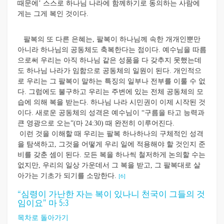
때문에’ 스스로 하나님 나라에 함께하기로 동의하는 사람에
게는 그게 복인 것이다.
팔복의 또 다른 은혜는, 팔복이 하나님께 속한 개개인뿐만
아니라 하나님의 공동체도 축복한다는 점이다. 예수님을 따름
으로써 우리는 아직 하나님 같은 성품을 다 갖추지 못했는데
도 하나님 나라가 임함으로 공동체의 일원이 된다. 개인적으
로 우리는 그 팔복이 말하는 특징의 일부나 전부를 이룰 수 없
다. 그럼에도 불구하고 우리는 주변에 있는 전체 공동체의 모
습에 의해 복을 받는다. 하나님 나라 시민권이 이제 시작된 것
이다. 새로운 공동체의 성격은 예수님이 “구름을 타고 능력과
큰 영광으로 오는”(마 24:30) 때 완전히 이루어진다.
이런 것을 이해할 때 우리는 팔복 하나하나의 구체적인 성격
을 탐색하고, 그것을 어떻게 우리 일에 적용해야 할 것인지 준
비를 갖춘 셈이 된다. 모든 복을 하나씩 철저하게 논의할 수는
없지만, 우리의 일상 가운데서 그 복을 받고, 그 팔복대로 살
[6]
아가는 기초가 되기를 소망한다.
“심령이 가난한 자는 복이 있나니 천국이 그들의 것
임이요” 마 5:3
목차로 돌아가기