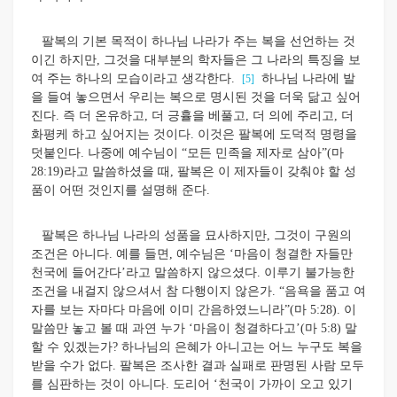
팔복의 기본 목적이 하나님 나라가 주는 복을 선언하는 것
이긴 하지만, 그것을 대부분의 학자들은 그 나라의 특징을 보
여 주는 하나의 모습이라고 생각한다.
하나님 나라에 발
[5]
을 들여 놓으면서 우리는 복으로 명시된 것을 더욱 닮고 싶어
진다. 즉 더 온유하고, 더 긍휼을 베풀고, 더 의에 주리고, 더
화평케 하고 싶어지는 것이다. 이것은 팔복에 도덕적 명령을
덧붙인다. 나중에 예수님이 “모든 민족을 제자로 삼아”(마
28:19)라고 말씀하셨을 때, 팔복은 이 제자들이 갖춰야 할 성
품이 어떤 것인지를 설명해 준다.
팔복은 하나님 나라의 성품을 묘사하지만, 그것이 구원의
조건은 아니다. 예를 들면, 예수님은 ‘마음이 청결한 자들만
천국에 들어간다’라고 말씀하지 않으셨다. 이루기 불가능한
조건을 내걸지 않으셔서 참 다행이지 않은가. “음욕을 품고 여
자를 보는 자마다 마음에 이미 간음하였느니라”(마 5:28). 이
말씀만 놓고 볼 때 과연 누가 ‘마음이 청결하다고’(마 5:8) 말
할 수 있겠는가? 하나님의 은혜가 아니고는 어느 누구도 복을
받을 수가 없다. 팔복은 조사한 결과 실패로 판명된 사람 모두
를 심판하는 것이 아니다. 도리어 ‘천국이 가까이 오고 있기