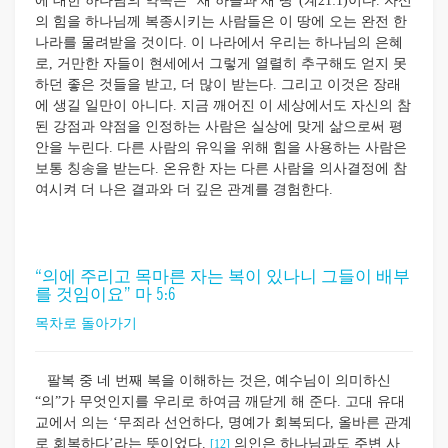
에 대한 하나님의 약속은 “새 하늘과 새 땅”(계21:1)이다. 자신
의 힘을 하나님께 복종시키는 사람들은 이 땅에 오는 완전 한
나라를 물려받을 것이다. 이 나라에서 우리는 하나님의 은혜
로, 거만한 자들이 현세에서 그렇게 열렬히 추구해도 얻지 못
하던 좋은 것들을 받고, 더 많이 받는다. 그리고 이것은 장래
에 생길 일만이 아니다. 지금 깨어진 이 세상에서도 자신의 참
된 강점과 약점을 인정하는 사람은 실상에 맞게 삶으로써 평
안을 누린다. 다른 사람의 유익을 위해 힘을 사용하는 사람은
보통 칭송을 받는다. 온유한 자는 다른 사람을 의사결정에 참
여시켜 더 나은 결과와 더 깊은 관계를 경험한다.
“의에 주리고 목마른 자는 복이 있나니 그들이 배부
를 것임이요” 마 5:6
목차로 돌아가기
팔복 중 네 번째 복을 이해하는 것은, 예수님이 의미하신
“의”가 무엇인지를 우리로 하여금 깨닫게 해 준다. 고대 유대
교에서 의는 ‘무죄라 선언하다, 명예가 회복되다, 올바른 관계
로 회복하다’라는 뜻이었다.
의인은 하나님과도 주변 사
[12]