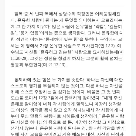
팔복 중 세 번째 복에서 상당수의 직장인은 어리둥절해진
다. 온유한 사람이 된다는 게 무엇을 의미하는지 모르겠다는
게 그 한 가지 이유다. 많은 사람이 온유함을 ‘약함’, ‘길들여
짐’, ‘용기 없음’이라는 뜻으로 생각한다. 그러나 온유함에 대
한 성경적 이해는 ‘통제하에 있는 힘’을 뜻한다. 구약에서 모
세는 이 땅에서 가장 온유한 사람으로 묘사된다(민 12:3). 예
수님도 자신을 “온유하고 겸손한” 사람으로 묘사하셨는데(마
11:28-29), 그것은 성전을 청결케 하시는 그분의 활력 넘치는
행동과 부합한다(마 21:12-13).
통제하에 있는 힘은 두 가지를 뜻한다. 하나는 자신에 대한
스스로의 평가를 부풀리지 않는 것이고, 다른 하나는 자신을
위해 스스로 주장하는 걸 삼가는 것이다. 바울은 그 첫 번째
모습을 로마서 12장 3절에서 완벽하게 찾아냈다. “내게 주신
은혜로 말미암아 너희 각 사람에게 말하노니 마땅히 생각할
그 이상의 생각을 품지 말고 오직 하나님께서 각 사람에게 나
누어 주신 믿음의 분량대로 지혜롭게 생각하라.” 온유한 사람
은 자신을 하나님의 종으로 볼 뿐, 마땅히 생각할 그 이상으로
생각지 않는다. 온유한 사람이 된다는 건, 최대한 각광을 받기
위해 자기 모습을 꾸미려고 계속 애쓰는 대신, 자신의 단점과