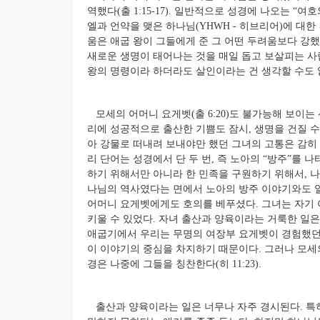
역했다(출 1:15-17). 일반적으로 성경에 나오는 “여호와에
엘과 언약을 맺은 하나님(YHWH - 히브리어)에 대
움은 애굽 왕이 그들에게 준 그 어떤 두려움보다 강했
새로운 생명이 태어나는 것을 매일 돕고 보살피는 사
왕의 명령이라 하더라도 살인이라는 건 생각할 수도 
모세의 어머니 요게벳(출 6:20)도 불가능해 보이는
리에 성공적으로 출산한 기쁨도 잠시, 생명을 건질 
아 강물로 떠내려 보내야만 했던 그녀의 고통은 감히 
리 단어는 성경에서 단 두 번, 즉 노아의 “방주”를 
하기 위해서만 아니라 한 민족을 구원하기 위해서, 
나님의 역사였다는 면에서 노아의 방주 이야기와도 
어머니 요게벳에게도 호의를 베푸셨다. 그녀는 자기 
키울 수 있었다. 자녀 출산과 양육이라는 거룩한 일은 복
애굽기에서 우리는 무명의 여장부 요게벳이 경험했던 
이 이야기의 중심을 차지하기 때문이다. 그러나 모세
경은 나중에 그들을 칭찬한다(히 11:23).
출산과 양육이라는 일은 너무나 자주 경시된다. 특