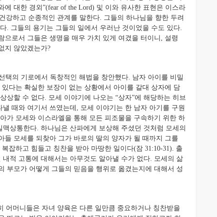
 대한 경외”(fear of the Lord) 및 이와 유사한 표현은 이스라
한 건강하고 순종적인 관계를 말한다. 그들의 하나님을 향한 두려
다. 그들의 용기는 그들의 일에서 우러난 것이었을 수도 있다.
람으로서 그들은 생명을 매우 가치 있게 여겼을 터이니, 설령
없지 않았겠는가?
 선택의 기로에서 독창적인 해법을 창안했다. 남자 아이를 비밀
수 있다는 확실한 보장이 없는 상황에서 아이를 갈대 상자에 담
상상할 수 없다. 모세 이야기에 나오는 “상자”에 해당하는 히브
나타낼 때와 여기서 쓰였는데, 모세 이야기는 한 남자 아기를 구원
나아가 모세와 이스라엘을 통해 모든 피조물을 구속하기 위한 하
일맥상통한다. 하나님은 산파에게 보상해 주셨던 것처럼 모세의
아들 모세를 되찾아 그가 바로의 딸의 양자가 될 때까지 그를
잡하고 힘들고 칭찬을 받아 마땅한 일이다(잠 31:10-31). 출
내적 고통에 대해서는 아무것도 알아낼 수가 없다. 모세의 삶
의 부모가 어떻게 그들의 믿음을 행위로 옮겼는지에 대해서 성
히 어머니들은 자녀 양육은 다른 일만큼 중요하거나 칭찬받을