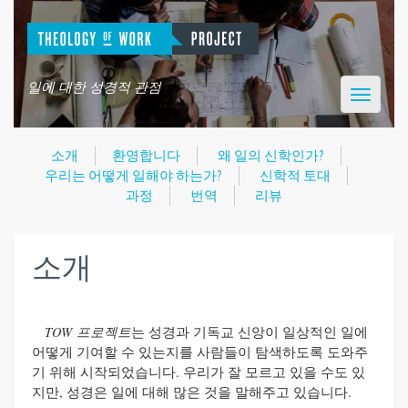
일에 대한 성경적 관점
Toggle
navigatio
소개
환영합니다
왜 일의 신학인가?
우리는 어떻게 일해야 하는가?
신학적 토대
과정
번역
리뷰
소개
TOW
프로젝트
는 성경과 기독교 신앙이 일상적인 일에
어떻게 기여할 수 있는지를 사람들이 탐색하도록 도와주
기 위해 시작되었습니다
.
우리가 잘 모르고 있을 수도 있
지만
,
성경은 일에 대해 많은 것을 말해주고 있습니다
.