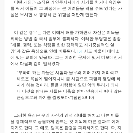
어떤 개인과 조직은 개인투자자에게 사기를 치거나 속임수
를 써서 이들이 그 과정에서 큰 어려움을 겪을 수도 있다는 사
실은 무시한 채 굉장히 큰 위험을 떠안게 만든다.
이 같은 경우는 다른 이에게 해를 가하면서 자신은 이득을
취하는 방법 중 극히 일부에 불과하다. 이러한 부당함은 종종
"재물, 권력, 또는 식량을 향한 강력하고 자기중심적인 열
망"과 같은 욕심으로 인해 비롯된다.
사도 바울이 에베소
[6]
에 있는 교회에 있을 때, 그는 이러한 문제에 맞서 디모데전서
에서 다음과 같이 말하였다.
“부하려 하는 자들은 시험과 올무와 여러 가지 어리석고
해로운 욕심에 떨어지나니 곧 사람으로 파멸과 멸망에 빠
지게 하는 것이라. 돈을 사랑함이 일만 악의 뿌리가 되나
니 이것을 탐내는 자들은 미혹을 받아 믿음에서 떠나 많은
근심으로써 자기를 찔렀도다.”(딤전6:9-10)
그러한 욕심은 우리 자신의 영적 상태를 해치고 다른 이들
을 경제적으로 궁핍하게 만드는 것 이외에 다른 결과로 이어
지기도 한다. 그 예로, 탐욕은 환경을 파괴하기도 한다. 즉, 지