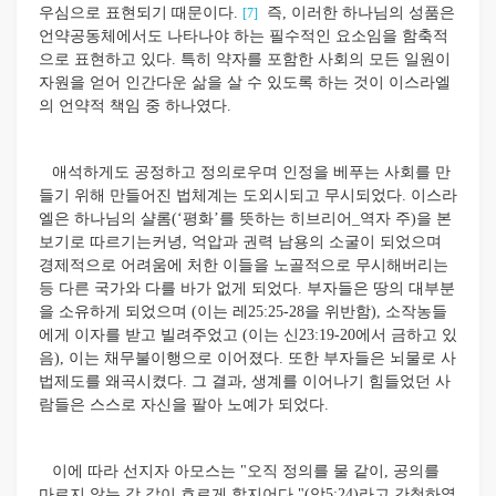
우심으로 표현되기 때문이다.
즉, 이러한 하나님의 성품은
[7]
언약공동체에서도 나타나야 하는 필수적인 요소임을 함축적
으로 표현하고 있다. 특히 약자를 포함한 사회의 모든 일원이
자원을 얻어 인간다운 삶을 살 수 있도록 하는 것이 이스라엘
의 언약적 책임 중 하나였다.
애석하게도 공정하고 정의로우며 인정을 베푸는 사회를 만
들기 위해 만들어진 법체계는 도외시되고 무시되었다. 이스라
엘은 하나님의 샬롬(‘평화’를 뜻하는 히브리어_역자 주)을 본
보기로 따르기는커녕, 억압과 권력 남용의 소굴이 되었으며
경제적으로 어려움에 처한 이들을 노골적으로 무시해버리는
등 다른 국가와 다를 바가 없게 되었다. 부자들은 땅의 대부분
을 소유하게 되었으며 (이는 레25:25-28을 위반함), 소작농들
에게 이자를 받고 빌려주었고 (이는 신23:19-20에서 금하고 있
음), 이는 채무불이행으로 이어졌다. 또한 부자들은 뇌물로 사
법제도를 왜곡시켰다. 그 결과, 생계를 이어나기 힘들었던 사
람들은 스스로 자신을 팔아 노예가 되었다.
이에 따라 선지자 아모스는 "오직 정의를 물 같이, 공의를
마르지 않는 강 같이 흐르게 할지어다."(암5:24)라고 간청하였