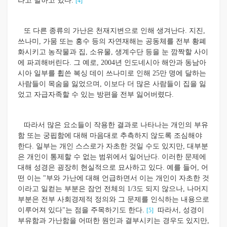
라고 말하고 있다.
[4]
또 다른 종류의 가난은 천재지변으로 인해 생겨난다. 지진,
쓰나미, 가뭄 또는 홍수 등의 자연재해는 공동체를 전부 황폐
화시키고 농작물과 집, 소유물, 생계수단 등을 눈 깜짝할 사이
에 파괴해버린다. 그 예로, 2004년 인도네시아 해안과 동남아
시아 일부를 휩쓴 복싱 데이 쓰나미로 인해 25만 명에 달하는
사람들이 목숨을 잃었으며, 이보다 더 많은 사람들이 집을 잃
었고 자급자족할 수 있는 방편을 전부 잃어버렸다.
따라서 많은 요소들이 작용한 결과로 나타나는 개인의 부유
함 또는 궁핍함에 대해 마음대로 추측하지 않도록 조심해야
한다. 일부는 개인 스스로가 자초한 것일 수도 있지만, 대부분
은 개인이 통제할 수 없는 범위에서 일어난다. 이러한 문제에
대해 성경은 굉장히 현실적으로 묘사하고 있다. 예를 들어, 어
떤 이는 "부와 가난에 대해 언급하면서 이는 개인이 자초한 것
이라고 일컫는 부분은 잠언 전체의 1/3도 되지 않으나, 나머지
부분은 전부 사회경제적 정의와 그 문제를 인식하는 내용으로
이루어져 있다"는 점을 주목하기도 한다.
따라서, 성경이
[5]
부유함과 가난함을 어떠한 원인과 결부시키는 경우도 있지만,