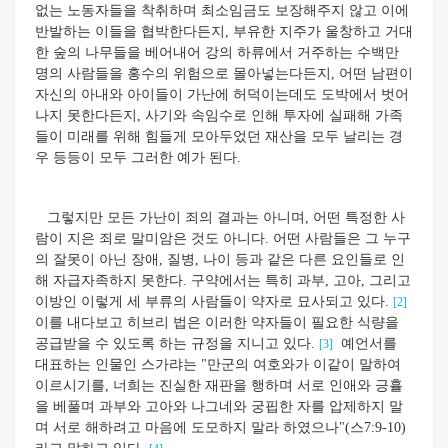
없는 노동자들을 착취하며 최소임금도 보장해주지 않고 이에
반발하는 이들을 협박한다든지, 부유한 지주가 울창하고 거대
한 숲의 나무들을 베어내어 강의 하류에서 거주하는 수백만
명의 사람들을 홍수의 위험으로 몰아넣는다든지, 어떤 남편이
자신의 아내와 아이들이 가난에 허덕이는데도 도박에서 벗어
나지 못한다든지, 사기와 속임수로 인해 투자에 실패해 가족
들이 미래를 위해 힘들게 모아두었던 재산을 모두 날리는 경
우 등등이 모두 그러한 예가 된다.
그렇지만 모든 가난이 죄의 결과는 아니며, 어떤 특정한 사
람이 지은 죄로 말미암은 것도 아니다. 어떤 사람들은 그 누구
의 잘못이 아닌 장애, 질병, 나이 등과 같은 다른 요인들로 인
해 자급자족하지 못한다. 구약에서는 특히 과부, 고아, 그리고
이방인 이렇게 세 부류의 사람들이 약자로 묘사되고 있다.
[2]
이를 내다보고 히브리 법은 이러한 약자들이 필요한 식량을
공급받을 수 있도록 하는 규정을 지니고 있다.
예언서를
[3]
대표하는 인물인 스가랴는 "만군의 여호와가 이같이 말하여
이르시기를, 너희는 진실한 재판을 행하며 서로 인애와 긍휼
을 베풀며 과부와 고아와 나그네와 궁핍한 자를 압제하지 말
며 서로 해하려고 마음에 도모하지 말라 하였으나"(스7:9-10)