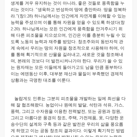
생계를 겨우 유지하는 것이 아니라, 좋은 것들로 풍족함을 누
리는 것이다. "생육하고 번성하여 땅에 충만하라. 땅을 정복하
라.”(창1:28) 하나님께서는 인간에게 자연계를 이해할 수 있는
능력을 주셨으며 이를 통해 자원을 얻을 수 있도록 하셨다(창
2:20). 하나님께서는 모든 인간에게 풍족함을 안겨주시기 위
해 다른 피조물을 지으셨으며, 인간은 이를 충분히 누릴 수 있
도록 노동의 능력과 재주를 받았다. 창조주와의 동반자적 관
계 속에서 우리는 땅의 자원을 창조적으로 사용해야 하며, 이
를 통해 획기적으로 산물을 길러내고, 새로운 것을 창조해내
며, 본래의 것보다 더 발전시켜나가야 한다. 우리가 쓸 수 있
는 원자재는 모든 이들에게 돌아가고도 남을 만큼 풍부하다.
이는 에덴동산 이후, 대부분 재산과 물질이 부족했던 경제적
상황과는 극명한 대조를 이룬다.
놀랍게도 인류는 그분의 피조물을 개발하는 일에 최선을 다
해 잘 협조해왔다. 농업이나 원예의 발달, 석탄과 석유, 가스,
풍력, 그리고 수자원을 이용한 전력발전, 또는 공원과 정원,
그리고 아름다운 풍경의 창조, 주택, 가전제품, 옷, 다양한 운
송수단의 설계와 구축 등과 같은 발전은 우리의 삶을 풍요롭
게 하였고 이는 공동 창조의 결과이다. 이렇게 획기적인 방법