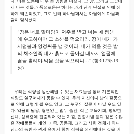
다. 이는 노동에 매우 큰 영향을 미쳤다. 그 땅, 그리고 그곳에
서 나는 것들과 풍요로움은 하나님과의 관계 단절로 인해 심
하게 훼손되었고, 그로 인해 하나님께서는 아담에게 다음과
같이 말하셨다.
“땅은 너로 말미암아 저주를 받고 너는 네 평생
에 수고하여야 그 소산을 먹으리라. 땅이 네게 가
시덤불과 엉겅퀴를 낼 것이라. 네가 먹을 것은 밭
의 채소인즉 네가 흙으로 돌아갈 때까지 얼굴에
땀을 흘려야 먹을 것을 먹으리니…” (창3:17하-19
상)
우리는 식량을 생산해낼 수 있는 재료들을 통해 기본적인
식량도 일구어내지 못할 수 있다. 우리 자신이나 남의 잘못으
로 인해 그렇게 될 수도 있고, 그 누구의 잘못이 아닐 수도 있
다. 약물의 남용, 형편없는 업무 습관, 적은 교육기회, 병약한
신체, 상류층에 집중되어 있는 자원, 인종차별 등과 같은 수많
은 장애물들이 개인, 가족, 공동체, 그리고 사회 전체가 하나
님과의 동반자 관계 속에서 함께 식량을 생산해내는 것을 어