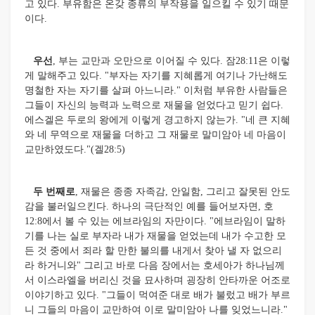
고 있다. 부유함은 온갖 종류의 부작용을 일으킬 수 있기 때문
이다.
우선
, 부는 교만과 오만으로 이어질 수 있다. 잠28:11은 이렇
게 말해주고 있다. "부자는 자기를 지혜롭게 여기나 가난해도
명철한 자는 자기를 살펴 아느니라." 이처럼 부유한 사람들은
그들이 자신의 능력과 노력으로 재물을 얻었다고 믿기 쉽다.
에스겔은 두로의 왕에게 이렇게 경고하지 않는가. "네 큰 지혜
와 네 무역으로 재물을 더하고 그 재물로 말미암아 네 마음이
교만하였도다."(겔28:5)
두 번째로
, 재물은 종종 자족감, 안일함, 그리고 잘못된 안도
감을 불러일으킨다. 하나의 극단적인 예를 들어보자면, 호
12:8에서 볼 수 있는 에브라임의 자만이다. "에브라임이 말하
기를 나는 실로 부자라 내가 재물을 얻었는데 내가 수고한 모
든 것 중에서 죄라 할 만한 불의를 내게서 찾아 낼 자 없으리
라 하거니와" 그리고 바로 다음 장에서는 호세아가 하나님께
서 이스라엘을 버리신 것을 묘사하며 굉장히 안타까운 어조로
이야기하고 있다. "그들이 먹여준 대로 배가 불렀고 배가 부르
니 그들의 마음이 교만하여 이로 말미암아 나를 잊었느니라."