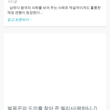
아티클
남유다 왕국의 쇠퇴를 보여 주는 사례로 역설적이게도 훌륭한
재정 관행이 등장한다....
읽고 토론하기
벌목꾼의 도끼를 찾아 준 엘리사(왕하6:1-7)