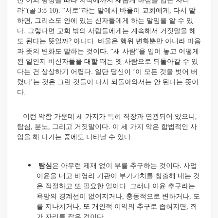
신 이의 형상을 따라 지식에까지 새롭게 하심을 입은 자니
라”(골 3:8-10). “서로”라는 말에서 바울이 교회에게, 다시 말
하면, 그리스도 안에 있는 신자들에게 하는 말임을 알 수 있
다. 그렇다면 교회 밖의 사람들에게는 계속해서 거짓말을 해
도 된다는 뜻일까? 아니다. 바울은 행위 변화뿐만 아니라 마음
과 뜻의 변화도 말하는 것이다. “새 사람”을 입어 놓고 어떻게
된 일인지 비신자들을 대할 때는 옛 사람으로 되돌아갈 수 있
다는 건 상상하기 어렵다. 일단 당신이 ‘이 모든 것을 벗어 버
렸다’는 것은 그런 것들이 다시 되돌아와서는 안 된다는 뜻이
다.
이런 악함 가운데 세 가지가 특히 직장과 연관되어 있으니,
탐심, 분노, 그리고 거짓말이다. 이 세 가지 악은 합법적인 사
업을 해 나가는 중에도 나타날 수 있다.
탐심
은 아무런 제재 없이 부를 추구하는 것이다. 사업
이윤을 내고 비영리 기관이 부가가치를 창출해 내는 것
은 적절하고 또 필요한 일이다. 그러나 이윤 추구라는
욕망의 경계선이 없어지거나, 충동적으로 변하거나, 도
를 지나치거나, 또 개인적 이익의 추구로 좁혀지면, 죄
가 자리를 잡은 것이다.