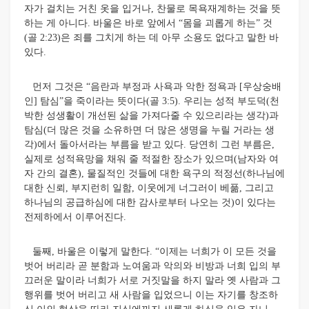
자가 걸치는 거친 옷을 입거나, 찬물로 목욕재계하는 것을 뜻
하는 게 아니다. 바울은 바로 앞에서 “몸을 괴롭게 하는” 것
(골 2:23)은 죄를 그치게 하는 데 아무 소용도 없다고 말한 바
있다.
먼저 그것은 “음란과 부정과 사욕과 악한 정욕과 [우상숭배
인] 탐심”을 죽이라는 뜻이다(골 3:5). 우리는 성적 부도덕(천
박한 성생활이 개선된 삶을 가져다줄 수 있으리라는 생각)과
탐심(더 많은 것을 소유하면 더 많은 생명을 누릴 거라는 생
각)에서 돌아서라는 부름을 받고 있다. 당연히 그런 부름은,
실제로 성적욕망을 채워 줄 적절한 장소가 있으며(남자와 여
자 간의 결혼), 물질적인 것들에 대한 욕구의 적정선(하나님에
대한 신뢰, 부지런히 일함, 이웃에게 너그러이 베풂, 그리고
하나님의 공급하심에 대한 감사로부터 나오는 것)이 있다는
전제하에서 이루어진다.
둘째, 바울은 이렇게 말한다. “이제는 너희가 이 모든 것을
벗어 버리라 곧 분함과 노여움과 악의와 비방과 너희 입의 부
끄러운 말이라 너희가 서로 거짓말을 하지 말라 옛 사람과 그
행위를 벗어 버리고 새 사람을 입었으니 이는 자기를 창조하