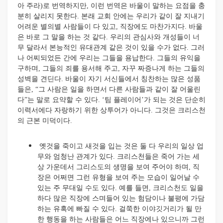
아 주라)로 번역하지만, 이런 번역은 바울이 말하는 요점을 충
분히 살리지 못한다. 본래 교회 안에는 우리가 같이 잘 지내기
어려운 별의별 사람들이 다 있고, 직장에도 마찬가지다. 바울
은 바로 그 말을 하는 것 같다. 우리의 관심사와 개성들이 너
무 달라서 본능적인 유대관계 같은 것이 있을 수가 없다. 그러
나 어찌되었든 간에 우리는 그들을 용납한다. 그들의 유익을
구하며, 그들의 죄를 용서해 주고, 자꾸 짜증나게 하는 그들의
성벽을 견딘다. 바울이 자기 서신들에서 칭찬하는 많은 성품
들은, “그 사람은 일을 하면서 다른 사람들과 같이 잘 어울린
다”는 말로 요약할 수 있다. ‘팀 플레이어’가 되는 것은 단순히
이력서에다 자랑하기 위한 상투어가 아니다. 그것은 크리스천
의 근본 미덕이다.
옛것을 죽이고 새것을 입는 것은 둘 다 우리의 일상 업
무와 엄청난 관계가 있다. 크리스천들은 죽어 가는 세
상 가운데서 그리스도의 생명을 보여 주어야 하며, 직
장은 어쩌면 그런 유형을 보여 주는 모습이 일어날 수
있는 주 무대일 수도 있다. 예를 들면, 크리스천도 일을
하다 많은 직장에 스며들어 있는 험담이나 불평에 가담
하는 유혹에 빠질 수 있다. 걸쭉한 이야깃거리가 될 만
한 행동을 하는 사람들은 어느 직장에나 있으니까 그런