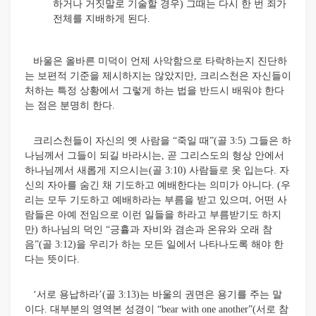
하거나 거짓말로 기술할 경우) 그때는 다시 한 번 죄가
전체를 지배하게 된다.
바울은 올바른 미덕이 언제 사악함으로 타락하는지 진단하
는 보편적 기준을 제시하지는 않았지만, 크리스천은 자신들이
처하는 특정 상황에서 그렇게 하는 법을 반드시 배워야 한다
는 점은 분명히 한다.
크리스천들이 자신의 옛 사람을 “죽일 때”(골 3:5) 그들은 하
나님께서 그들이 되길 바라시는, 곧 그리스도의 형상 안에서
하나님께서 새롭게 지으시는(골 3:10) 사람들로 옷 입는다. 자
신의 자아를 숨긴 채 기도하고 예배한다는 의미가 아니다. (우
리는 모두 기도하고 예배하라는 부름을 받고 있으며, 어떤 사
람들은 아예 전임으로 이런 일들을 하라고 부름받기도 하지
만) 하나님의 덕인 “긍휼과 자비와 겸손과 온유와 오래 참
음”(골 3:12)을 우리가 하는 모든 일에서 나타나도록 해야 한
다는 뜻이다.
‘서로 용납하라’(골 3:13)는 바울의 권면은 용기를 주는 말
이다. 대부분의 영역본 성경이 “bear with one another”(서로 참