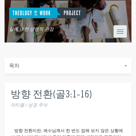
일에 대한 성경적 관점
Toggle
navigatio
목차
방향 전환(골3:1-16)
아티클 / 성경 주석
방향 전환이란, 예수님께서 한 번도 접해 보지 않은 상황에