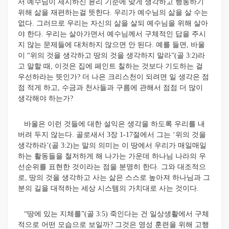
서 예수님이 제시하신 윤리 기준에 맞게 생각하고 행동하기
위해 삶을 재편하는걸 뜻한다. 우리가 예수님의 삶을 살 수는
없다. 그러므로 우리는 자신의 삶을 살되 예수님을 위해 살아
야 한다. 우리는 살아가면서 예수님께서 구체적인 답을 주시
지 않는 문제들에 대처하지 않으면 안 된다. 예를 들면, 바울
이 “위의 것을 생각하고 땅의 것을 생각하지 말라”(골 3:2)라
고 말할 때, 이것은 집에 페인트 칠하는 것보다 기도하는 걸
우선하라는 뜻인가? 더 나은 크리스천이 되려면 일 생각은 점
점 적게 하고, 수금과 천사들과 구름에 관해서 점점 더 많이
생각해야 하는가?
바울은 이런 것들에 대한 설익은 생각을 하도록 우리를 내
버려 두지 않는다. 골로새서 3장 1-17절에서 그는 ‘위의 것을
생각하라’(골 3:2)는 말의 의미는 이 땅에서 우리가 매일매일
하는 활동들을 철저하게 해 나가는 가운데 하나님 나라의 우
선순위를 표현한 것이라는 점을 분명히 한다. 그와 대조적으
로, 땅의 것을 생각하고 사는 삶은 스스로 높아져 하나님과 그
분의 길을 대적하는 세상 시스템의 가치대로 사는 것이다.
“땅에 있는 지체를”(골 3:5) 죽인다는 건 일상생활에서 구체
적으로 어떤 모습으로 보일까? 그것은 영성 훈련을 위해 고행