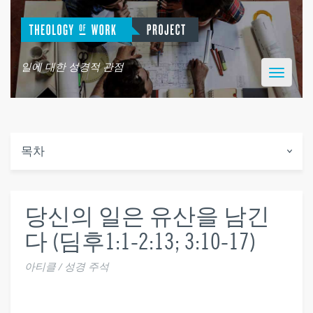
일에 대한 성경적 관점
Toggle
navigatio
목차
당신의 일은 유산을 남긴
다 (딤후1:1-2:13; 3:10-17)
아티클 / 성경 주석