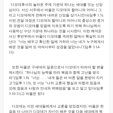
디모데후서의 놀라운 주제 가운데 하나는 세대를 잇는 신앙
심이다. 서신 서두에서 바울은 디모데의 할머니와 어머니 그
리고 디모데에게 전해져 내려온 신앙을 상기시킨다(딤후 1:5).
이런 전달 과정은 디모데의 할머니와 어머니의 충성스런 증거
와 모범이 디모데를 믿음에 이르도록 하기 위해 하나님께서
사용하신 수단 가운데 하나라는 것을 시사한다. 이런 해석은
서신 후반부에서 바울이 디모데를 격려한 말에서 확실히 드러
난다. “너는 배우고 확신한 일에 거하라 너는 네가 누구에게서
배운 것을 알며 또 어려서부터 성경을 알았나니”(딤후 3:14-
15).
또한 바울은 구세대의 일원으로서 디모데가 따라야 할 본을
제시한다. “하나님의 능력을 따라 복음과 함께 고난을 받으
라”(딤후 1:8). “너는…… 내게 들은 바 바른 말을 본받아 지키
고”(딤후 1:13), 또 너는 “나의 교훈과 행실과 의향과 믿음과
오래 참음과 사랑과 인내와 박해받음”을 보고 알고 있다(딤후
3:10-11)고 바울은 썼다.
디모데는 이전 세대들에게서 교훈을 얻었겠지만, 바울은 한
걸음 더 나아가 디모데가 자신이 배운 것을 다음 세대에게 똑