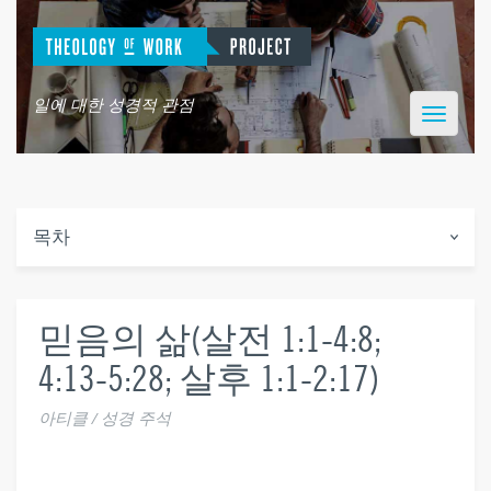
일에 대한 성경적 관점
Toggle
navigatio
목차
믿음의 삶(살전 1:1-4:8;
4:13-5:28; 살후 1:1-2:17)
아티클 / 성경 주석