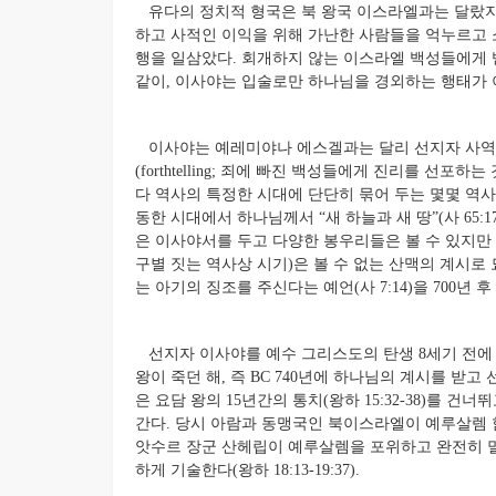
유다의 정치적 형국은 북 왕국 이스라엘과는 달랐지
하고 사적인 이익을 위해 가난한 사람들을 억누르고
행을 일삼았다. 회개하지 않는 이스라엘 백성들에게
같이, 이사야는 입술로만 하나님을 경외하는 행태가
이사야는 예레미야나 에스겔과는 달리 선지자 사역에서 예언
(forthtelling; 죄에 빠진 백성들에게 진리를 선포하
다 역사의 특정한 시대에 단단히 묶어 두는 몇몇 역
동한 시대에서 하나님께서 “새 하늘과 새 땅”(사 65
은 이사야서를 두고 다양한 봉우리들은 볼 수 있지만
구별 짓는 역사상 시기)은 볼 수 없는 산맥의 계시로
는 아기의 징조를 주신다는 예언(사 7:14)을 700년
선지자 이사야를 예수 그리스도의 탄생 8세기 전에
왕이 죽던 해, 즉 BC 740년에 하나님의 계시를 받고
은 요담 왕의 15년간의 통치(왕하 15:32-38)를 건너
간다. 당시 아람과 동맹국인 북이스라엘이 예루살렘 함
앗수르 장군 산헤립이 예루살렘을 포위하고 완전히 
하게 기술한다(왕하 18:13-19:37).