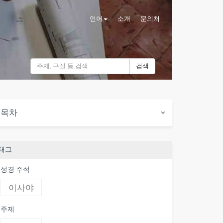
언어
소개
문의처
검색
목차
태그
성경 주석
이사야
주제