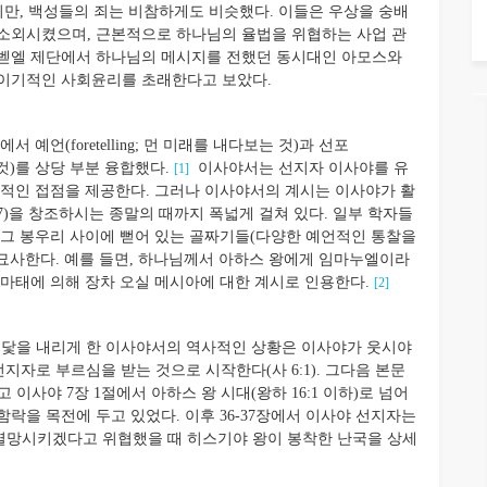
만, 백성들의 죄는 비참하게도 비슷했다. 이들은 우상을 숭배
 소외시켰으며, 근본적으로 하나님의 율법을 위협하는 사업 관
 벧엘 제단에서 하나님의 메시지를 전했던 동시대인 아모스와
 이기적인 사회윤리를 초래한다고 보았다.
(foretelling; 먼 미래를 내다보는 것)과 선포
는 것)를 상당 부분 융합했다.
이사야서는 선지자 이사야를 유
[1]
사적인 접점을 제공한다. 그러나 이사야서의 계시는 이사야가 활
:17)을 창조하시는 종말의 때까지 폭넓게 걸쳐 있다. 일부 학자들
 그 봉우리 사이에 뻗어 있는 골짜기들(다양한 예언적인 통찰을
 묘사한다. 예를 들면, 하나님께서 아하스 왕에게 임마누엘이라
 후 마태에 의해 장차 오실 메시아에 대한 계시로 인용한다.
[2]
 닻을 내리게 한 이사야서의 역사적인 상황은 이사야가 웃시야
 선지자로 부르심을 받는 것으로 시작한다(사 6:1). 그다음 본문
뛰고 이사야 7장 1절에서 아하스 왕 시대(왕하 16:1 이하)로 넘어
락을 목전에 두고 있었다. 이후 36-37장에서 이사야 선지자는
멸망시키겠다고 위협했을 때 히스기야 왕이 봉착한 난국을 상세