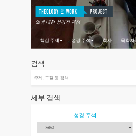
일에 대한 성경적 관점
핵심 주제
성경 주석
학자
목회자
검색
세부 검색
성경 주석