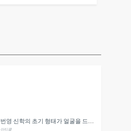
번영 신학의 초기 형태가 얼굴을 드러내다 (삿17장)
아티클