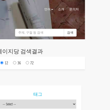
언어
소개
문의처
검색
페이지당 검색결과
12
36
72
태그