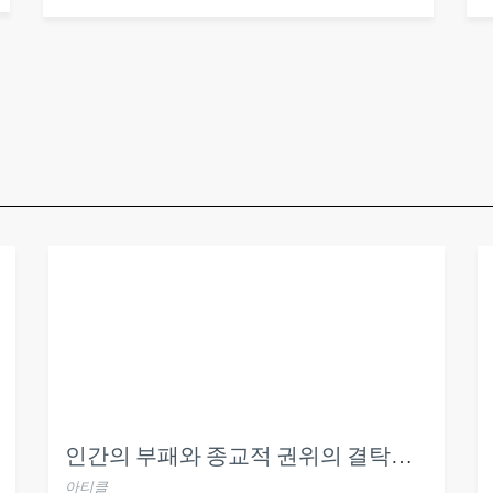
인간의 부패와 종교적 권위의 결탁이 드러나다 (삿18-21장)
아티클