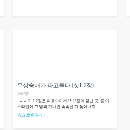
우상숭배가 파고들다 (삿1-2장)
아티클
사사기 1-2장은 여호수아서 13-22장이 끝난 곳, 곧 이
스라엘이 그 땅의 가나안 족속을 다 쫓아내지...
읽고 토론하기