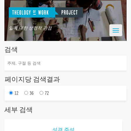
일에 대한 성경적 관점
Toggle
navigatio
검색
페이지당 검색결과
12
36
72
세부 검색
성경 주석