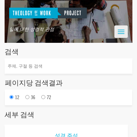
일에 대한 성경적 관점
Toggle
navigatio
검색
페이지당 검색결과
12
36
72
세부 검색
성경 주석