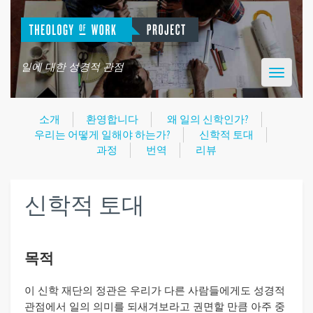
일에 대한 성경적 관점
Toggle
navigatio
소개
환영합니다
왜 일의 신학인가?
우리는 어떻게 일해야 하는가?
신학적 토대
과정
번역
리뷰
신학적 토대
목적
이 신학 재단의 정관은 우리가 다른 사람들에게도 성경적
관점에서 일의 의미를 되새겨보라고 권면할 만큼 아주 중