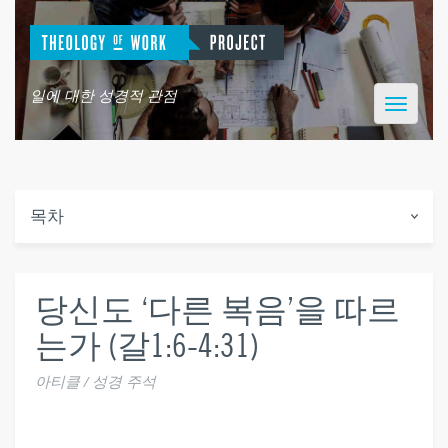
일에 대한 성경적 관점
Toggle
navigatio
목차
당신도 ‘다른 복음’을 따르
는가 (갈1:6-4:31)
아티클 / 성경 주석