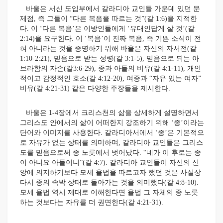
바울은 서신 도입부에서 갈라디아 교인들 가운데 있던 문
제점, 즉 그들이 “다른 복음을 따르는 것”(갈 1:6)을 지적한
다. 이 ‘다른 복음’은 이방인들에게 ‘유대인답게 살 것’(갈
2:14)을 요구한다. 이 ‘복음’이 진짜 복음, 즉 기쁜 소식이 전
혀 아니라는 것을 증명하기 위해 바울은 자신의 자서전(갈
1:10-2:21), 믿음으로 받는 성령(갈 3:1-5), 믿음으로 되는 아
브라함의 자손(갈3:6-29), 종과 아들의 비유(갈 4:1-11), 개인
적이고 감정적인 호소(갈 4:12-20), 여종과 “자유 있는 여자”
비유(갈 4:21-31) 같은 다양한 주장들을 제시한다.
바울은 1-4장에서 크리스천의 삶을 상세하게 설명하면서
그리스도 안에서의 삶이 어떠한지 강조하기 위해 ‘종’이라는
단어와 이미지를 사용한다. 갈라디아서에서 ‘종’은 기본적으
로 자유가 없는 상태를 의미하며, 갈라디아 교인들은 그리스
도를 믿음으로써 종 노릇에서 벗어났다. “네가 이 후로는 종
이 아니요 아들이니”(갈 4:7). 갈라디아 교인들이 자신의 신
앙에 의지하기보다 모세 율법을 따르고자 했던 것은 사실상
다시 종의 속박 상태로 돌아가는 것을 의미했다(갈 4:8-10).
모세 율법 역시 제대로 이해한다면 율법 그 자체의 종 노릇
하는 것보다는 자유를 더 권면한다(갈 4:21-31).