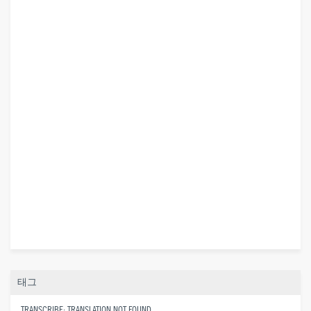
태그
TRANSCRIBE: TRANSLATION NOT FOUND.