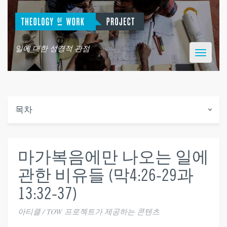
일에 대한 성경적 관점
Toggle
navigatio
목차
마가복음에만 나오는 일에
관한 비유들 (막4:26-29과
13:32-37)
아티클 / TOW 프로젝트가 제공하는 콘텐츠