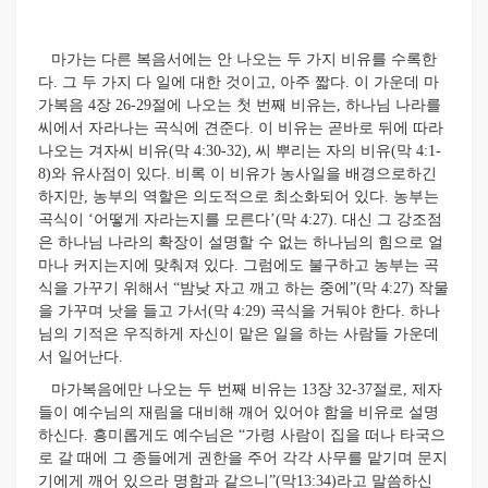
마가는 다른 복음서에는 안 나오는 두 가지 비유를 수록한
다. 그 두 가지 다 일에 대한 것이고, 아주 짧다. 이 가운데 마
가복음 4장 26-29절에 나오는 첫 번째 비유는, 하나님 나라를
씨에서 자라나는 곡식에 견준다. 이 비유는 곧바로 뒤에 따라
나오는 겨자씨 비유(막 4:30-32), 씨 뿌리는 자의 비유(막 4:1-
8)와 유사점이 있다. 비록 이 비유가 농사일을 배경으로하긴
하지만, 농부의 역할은 의도적으로 최소화되어 있다. 농부는
곡식이 ‘어떻게 자라는지를 모른다’(막 4:27). 대신 그 강조점
은 하나님 나라의 확장이 설명할 수 없는 하나님의 힘으로 얼
마나 커지는지에 맞춰져 있다. 그럼에도 불구하고 농부는 곡
식을 가꾸기 위해서 “밤낮 자고 깨고 하는 중에”(막 4:27) 작물
을 가꾸며 낫을 들고 가서(막 4:29) 곡식을 거둬야 한다. 하나
님의 기적은 우직하게 자신이 맡은 일을 하는 사람들 가운데
서 일어난다.
마가복음에만 나오는 두 번째 비유는 13장 32-37절로, 제자
들이 예수님의 재림을 대비해 깨어 있어야 함을 비유로 설명
하신다. 흥미롭게도 예수님은 “가령 사람이 집을 떠나 타국으
로 갈 때에 그 종들에게 권한을 주어 각각 사무를 맡기며 문지
기에게 깨어 있으라 명함과 같으니”(막13:34)라고 말씀하신