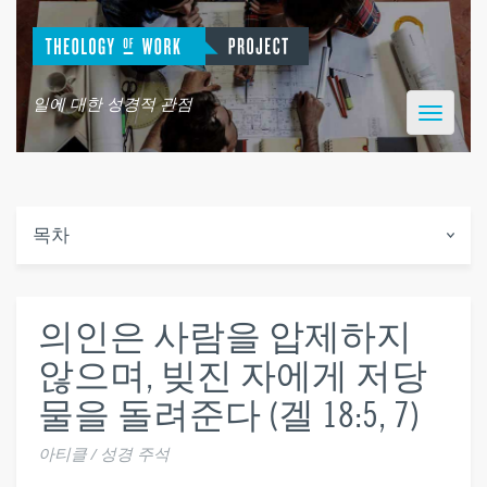
일에 대한 성경적 관점
Toggle
navigatio
목차
의인은 사람을 압제하지
않으며, 빚진 자에게 저당
물을 돌려준다 (겔 18:5, 7)
아티클 / 성경 주석