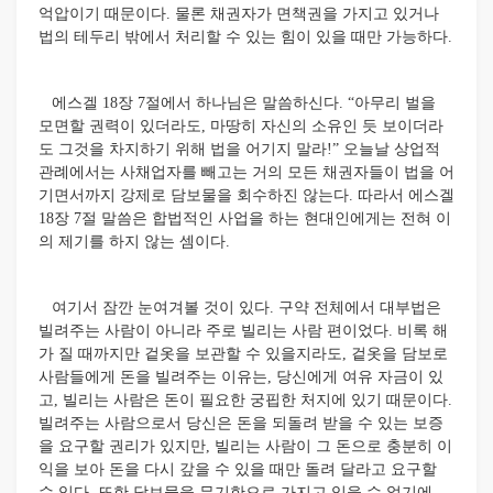
억압이기 때문이다. 물론 채권자가 면책권을 가지고 있거나
법의 테두리 밖에서 처리할 수 있는 힘이 있을 때만 가능하다.
에스겔 18장 7절에서 하나님은 말씀하신다. “아무리 벌을
모면할 권력이 있더라도, 마땅히 자신의 소유인 듯 보이더라
도 그것을 차지하기 위해 법을 어기지 말라!” 오늘날 상업적
관례에서는 사채업자를 빼고는 거의 모든 채권자들이 법을 어
기면서까지 강제로 담보물을 회수하진 않는다. 따라서 에스겔
18장 7절 말씀은 합법적인 사업을 하는 현대인에게는 전혀 이
의 제기를 하지 않는 셈이다.
여기서 잠깐 눈여겨볼 것이 있다. 구약 전체에서 대부법은
빌려주는 사람이 아니라 주로 빌리는 사람 편이었다. 비록 해
가 질 때까지만 겉옷을 보관할 수 있을지라도, 겉옷을 담보로
사람들에게 돈을 빌려주는 이유는, 당신에게 여유 자금이 있
고, 빌리는 사람은 돈이 필요한 궁핍한 처지에 있기 때문이다.
빌려주는 사람으로서 당신은 돈을 되돌려 받을 수
있는 보증
을 요구할 권리가 있지만, 빌리는 사람이 그 돈으로 충분히 이
익을 보아 돈을 다시 갚을 수 있을 때만 돌려 달라고 요구할
수 있다. 또한 담보물을 무기한으로 가지고 있을 수 없기에,