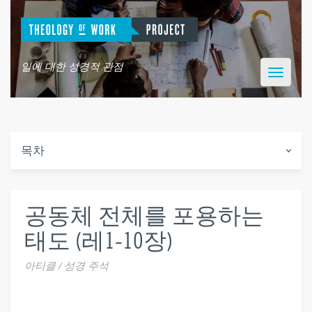
일에 대한 성경적 관점
Toggle
navigatio
목차
공동체 전체를 포용하는
태도 (레1-10장)
아티클 / 성경 주석