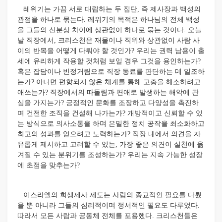
레위기는 가끔 서로 대립하는 두 집단, 즉 제사장과 백성의
관점을 하나로 묶는다. 레위기의 목적은 하나님의 전체 백성
을 그들의 신분상 차이에 상관없이 하나로 묶는 것이다. 오늘
날 직장에서, 크리스천은 재물이나 직위와 상관없이 사람 사
이의 반목을 어떻게 다뤄야 할 것인가? 우리는 권력 남용이 출
세에 유리하게 작용할 것처럼 보일 경우 그것을 용인하는가?
혹은 잡담이나 빈정거림으로 직장 동료를 판단하는 데 일조하
는가? 아니면 편향되지 않은 체계를 통해 고충을 해소하려고
애쓰는가? 직장에서의 따돌림과 편애로 발생하는 해악에 관
심을 가지는가? 긍정적인 문화를 조장하고 다양성을 촉진하
며 건전한 조직을 건설해 나가는가? 개방적이고 신뢰할 수 있
는 방식으로 의사소통을 하며 은밀한 정치 공작을 최소화하고
최고의 성과를 얻으려고 노력하는가? 직장 내에서 의견을 자
유롭게 제시하고 고려할 수 있는, 가장 좋은 의견이 실천에 옮
겨질 수 있는 분위기를 조성하는가? 우리는 지속 가능한 성장
에 초점을 맞추는가?
이스라엘의 희생제사 제도는 사람의 종교적인 필요를 다뤘
을 뿐 아니라 그들의 심리적이며 정서적인 필요도 다루었다.
따라서 모든 사람과 공동체 전체를 포용했다. 크리스천들은