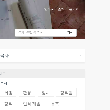
언어
소개
문의처
검색
목차
태그
주제
희망
환경
정치
정직함
정직
인격 개발
유혹