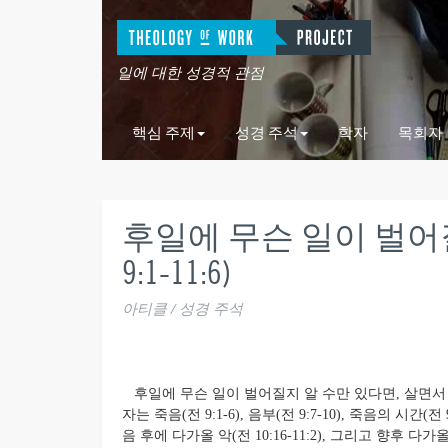
일에 대한 성경적 관점
핵심 주제
성경 주석
학자
목회자
후일에 무슨 일이 벌어
9:1-11:6)
아티클 / 성경 주석
후일에 무슨 일이 벌어질지 알 수만 있다면, 살면서 
자는 죽음(전 9:1-6), 음부(전 9:7-10), 죽음의 시간(전
음 후에 다가올 악(전 10:16-11:2), 그리고 향후 다