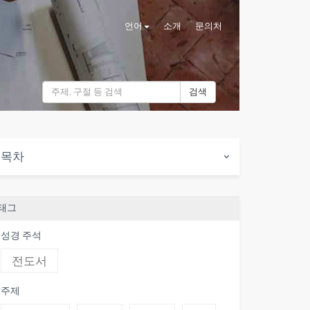
언어
소개
문의처
검색
목차
태그
성경 주석
전도서
주제