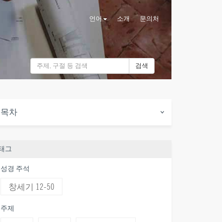
언어
소개
문의처
검색
목차
태그
성경 주석
창세기 12-50
주제