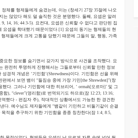
정체를 형제들에게 숨겼는데, 이는 (창세기 27장 35절에 나오
는 않았다 해도 덜 솔직한 것은 분명했다. 둘째, 요셉은 알려
 14, 16; 44:3-5). 요컨대, 요셉은 신뢰할 수 없다고 판단된 집
 요셉을 학대했기 때문이었다.[1] 요셉의 동기는 형제들의 현
 형제들에게 크게 고통을 당했기 때문에 그들의 말, 행동, 가족
중요한 정보를 숨기면서 갖가지 방식으로 사건을 조작했다. 요
그는 완전히 투명하게 진행해서는 그들로부터 신뢰할 만한 정보
경적 개념은 ‘기민함’(Shrewdness)이다. 기민함은 선을 위해
서 보면 뱀이 “들짐승 중에 가장 기민[the Shrewdest]”(창
했다. 그러나 기민함에 대한 히브리어, ‘ ormah[오르마]’ 및 그
(신중함), “clever”(영리함)로 번역되기도 하므로(잠 12:23; 13:16;
”으로 번역했다 - 편집자 주), 적대적인 상황에서도 가능한 한 경건한
타낸다. 예수님도 제자들에게 “뱀같이 기민하고 비둘기같이 순결
한 목적을 추구하기 위한 기민함을 종종 칭찬한다(잠 1:4; 8:5,
 목적이었다. 형제들은 요셉이 남 모르게 자루 속에 넣어 뒀