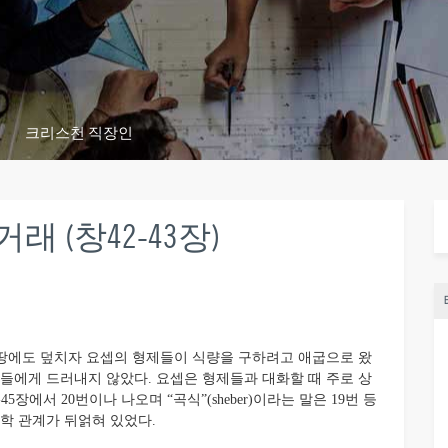
크리스천 직장인
 (창42-43장)
땅에도 덮치자 요셉의 형제들이 식량을 구하려고 애굽으로 왔
그들에게 드러내지 않았다. 요셉은 형제들과 대화할 때 주로 상
-45장에서 20번이나 나오며 “곡식”(sheber)이라는 말은 19번 등
학 관계가 뒤얽혀 있었다.