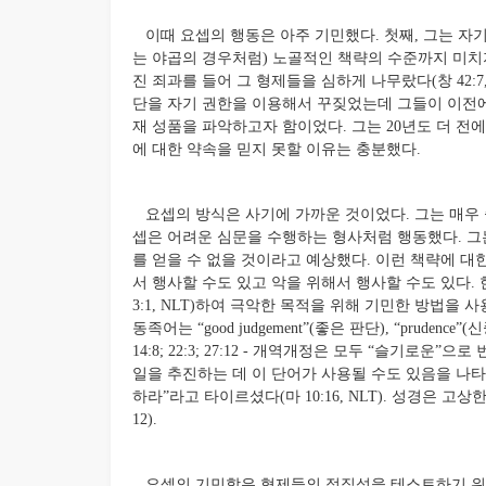
이때 요셉의 행동은 아주 기민했다. 첫째, 그는 자기 
는 야곱의 경우처럼) 노골적인 책략의 수준까지 미치지
진 죄과를 들어 그 형제들을 심하게 나무랐다(창 42:7, 9,
단을 자기 권한을 이용해서 꾸짖었는데 그들이 이전에
재 성품을 파악하고자 함이었다. 그는 20년도 더 전에
에 대한 약속을 믿지 못할 이유는 충분했다.
요셉의 방식은 사기에 가까운 것이었다. 그는 매우 
셉은 어려운 심문을 수행하는 형사처럼 행동했다. 
를 얻을 수 없을 것이라고 예상했다. 이런 책략에 대한 성
서 행사할 수도 있고 악을 위해서 행사할 수도 있다. 한편에
3:1, NLT)하여 극악한 목적을 위해 기민한 방법을 사용
동족어는 “good judgement”(좋은 판단), “prudence”
14:8; 22:3; 27:12 - 개역개정은 모두 “슬기로운
일을 추진하는 데 이 단어가 사용될 수도 있음을 나
하라”라고 타이르셨다(마 10:16, NLT). 성경은 고상
12).
요셉의 기민함은 형제들의 정직성을 테스트하기 위한