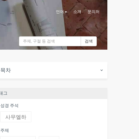
언어
소개
문의처
검색
목차
태그
성경 주석
사무엘하
주제