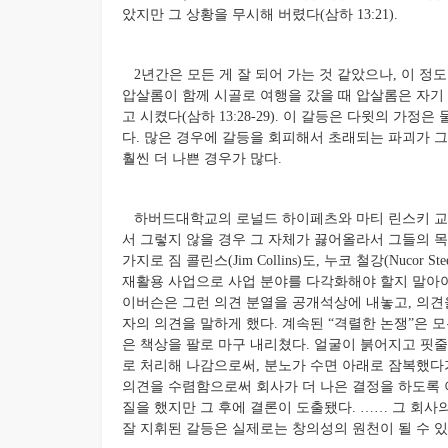
았지만 그 상황을 무시해 버렸다(삼하 13:21).
2년간은 모든 게 잘 되어 가는 것 같았으나, 이 정
압살롬이 함께 시골로 여행을 갔을 때 압살롬은 자기
고 시켰다(삼하 13:28-29). 이 갈등은 다윗의 가
다. 많은 경우에 갈등을 회피해서 초래되는 파괴가 
훨씬 더 나쁜 경우가 많다.
하버드대학교의 로널드 하이페츠와 마티 린스키 교수
서 그렇지 않을 경우 그 자체가 끓어올라서 그들의 
가지로 짐 콜린스(Jim Collins)도, 누코 철강(Nucor 
재활용 사업으로 사업 분야를 다각화해야 할지 말아야
이버슨은 그런 의견 분열을 공개석상에 내놓고, 의견
자의 의견을 말하게 했다. 계속된 “격렬한 논쟁”은 
은 책상을 팔로 마구 내리쳤다. 얼굴이 붉어지고 핏
로 처리해 나감으로써, 분노가 수면 아래로 잠복했다
의견을 수렴함으로써 회사가 더 나은 결정을 하도록 
질을 했지만 그 후에 결론이 도출됐다. …… 그 회사
잘 지휘된 갈등은 실제로는 창의성의 원천이 될 수 있