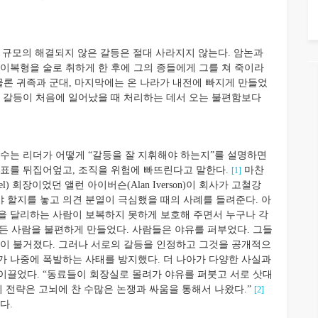
도 규모의 해결되지 않은 갈등은 절대 사라지지 않는다. 암논과
 이복형을 술로 취하게 한 후에 그의 종들에게 그를 쳐 죽이라
정은 물론 귀족과 군대, 마지막에는 온 나라가 내전에 빠지게 만들었
그 갈등이 처음에 일어났을 때 처리하는 데서 오는 불편함보다
는 리더가 어떻게 “갈등을 잘 지휘해야 하는지”를 설명하면
목표를 뒤집어엎고, 조직을 위험에 빠뜨린다고 말한다.
마찬
[1]
Steel) 회장이었던 앨런 아이버슨(Alan Iverson)이 회사가 고철강
 할지를 놓고 의견 분열이 극심했을 때의 사례를 들려준다. 아
을 달리하는 사람이 보복하지 못하게 보호해 주면서 누구나 각
모든 사람을 불편하게 만들었다. 사람들은 야유를 퍼부었다. 그들
줄이 불거졌다. 그러나 서로의 갈등을 인정하고 그것을 공개적으
가 나중에 폭발하는 사태를 방지했다. 더 나아가 다양한 사실과
이끌었다. “동료들이 회장실로 몰려가 야유를 퍼붓고 서로 삿대
의 전략은 고뇌에 찬 수많은 논쟁과 싸움을 통해서 나왔다.”
[2]
다.