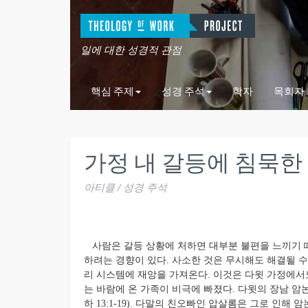
일에 대한 성경적 관점
핵심 주제
성경 주석
학자
목회자
가정 내 갈등에 침묵한 다
아티클 / 성경 주석
사람은 갈등 상황에 처하면 대부분 불편을 느끼기 
하려는 경향이 있다. 사소한 것은 무시해도 해결될 수
리 시스템에 재앙을 가져온다. 이것은 다윗 가정에서
는 바람에 온 가족이 비극에 빠졌다. 다윗의 장남 
하 13:1-19). 다말의 친오빠인 압살롬은 그로 인해