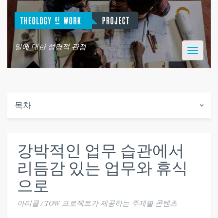
일에 대한 성경적 관점
Toggle
navigatio
목차
강박적인 업무 습관에서
리듬감 있는 업무와 휴식
으로
아티클 / TOW 프로젝트가 제공하는 주제별 콘텐츠