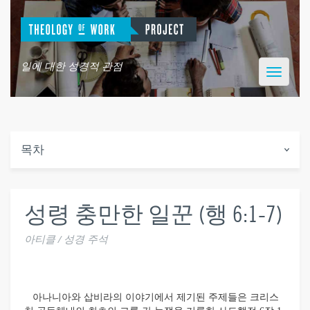
일에 대한 성경적 관점
Toggle
navigatio
목차
성령 충만한 일꾼 (행 6:1-7)
아티클 / 성경 주석
아나니아와 삽비라의 이야기에서 제기된 주제들은 크리스