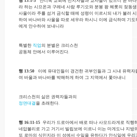
행 13:1-3
안디옥 교회에 선지자들과 교사들이 있으니 곧 바나
라 하는 시므온과 구레네 사람 루기오와 분봉 왕 헤롯의 젖동생
사울이라 주를 섬겨 금식할 때에 성령이 이르시되 내가 불러 시
하여 바나바와 사울을 따로 세우라 하시니 이에 금식하며 기도
에게 안수하여 보내니라
특별한
직업
의 분별은 크리스천
공동체 안에서 이루어진다.
행 13:50
이에 유대인들이 경건한 귀부인들과 그 시내 유력자
여 바울과 바나바를 박해하게 하여 그 지역에서 쫓아내니
크리스천의 삶은 권력자들과의
정면대결
을 초래한다.
행 16:11-15
우리가 드로아에서 배로 떠나 사모드라게로 직행
네압볼리로 가고 거기서 빌립보에 이르니 이는 마게도냐 지방의
또 로마의 식민지라 이 성에서 수일을 유하다가 안식일에 우리