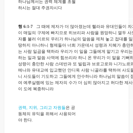
하나님께서는 권력 체계를 초월
하시는 절대 주권자시다
행 6:1-7
그 때에 제자가 더 많아졌는데 헬라파 유대인들이 자
이 매일의 구제에 빠지므로 히브리파 사람을 원망하니 열두 사
자를 불러 이르되 우리가 하나님의 말씀을 제쳐 놓고 접대를 일
땅하지 아니하니 형제들아 너희 가운데서 성령과 지혜가 충만하
는 사람 일곱을 택하라 우리가 이 일을 그들에게 맡기고 우리는
하는 일과 말씀 사역에 힘쓰리라 하니 온 무리가 이 말을 기뻐
성령이 충만한 사람 스데반과 또 빌립과 브로고로와 니가노르와
메나와 유대교에 입교했던 안디옥 사람 니골라를 택하여 사도들
니 사도들이 기도하고 그들에게 안수하니라 하나님의 말씀이 
여 예루살렘에 있는 제자의 수가 더 심히 많아지고 허다한 제
이 도에 복종하니라
권력, 지위, 그리고 자원들
은 공
동체의 유익을 위해서 사용되어
야 한다.