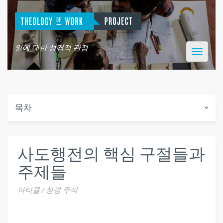
일에 대한 성경적 관점
Toggle
navigatio
목차
사도행전의 핵심 구절들과
주제들
아티클 / 성경 주석