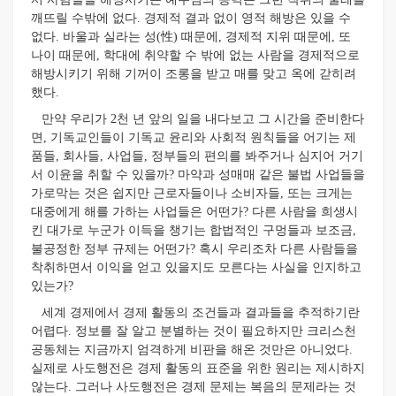
깨뜨릴 수밖에 없다. 경제적 결과 없이 영적 해방은 있을 수
없다. 바울과 실라는 성(性) 때문에, 경제적 지위 때문에, 또
나이 때문에, 학대에 취약할 수 밖에 없는 사람을 경제적으로
해방시키기 위해 기꺼이 조롱을 받고 매를 맞고 옥에 갇히려
했다.
만약 우리가 2천 년 앞의 일을 내다보고 그 시간을 준비한다
면, 기독교인들이 기독교 윤리와 사회적 원칙들을 어기는 제
품들, 회사들, 사업들, 정부들의 편의를 봐주거나 심지어 거기
서 이윤을 취할 수 있을까? 마약과 성매매 같은 불법 사업들을
가로막는 것은 쉽지만 근로자들이나 소비자들, 또는 크게는
대중에게 해를 가하는 사업들은 어떤가? 다른 사람을 희생시
킨 대가로 누군가 이득을 챙기는 합법적인 구멍들과 보조금,
불공정한 정부 규제는 어떤가? 혹시 우리조차 다른 사람들을
착취하면서 이익을 얻고 있을지도 모른다는 사실을 인지하고
있는가?
세계 경제에서 경제 활동의 조건들과 결과들을 추적하기란
어렵다. 정보를 잘 알고 분별하는 것이 필요하지만 크리스천
공동체는 지금까지 엄격하게 비판을 해온 것만은 아니었다.
실제로 사도행전은 경제 활동의 표준을 위한 원리는 제시하지
않는다. 그러나 사도행전은 경제 문제는 복음의 문제라는 것