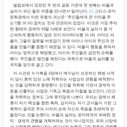
빌립보에서 있었던 두 번의 갈등 가운데 첫 번째는 바울과
실라가 귀신 들린 여종을 만나면서 일어난다.
그리스-로마
[1]
문화권에서 이런 유형의 귀신은 “주인들에게 큰 이익을 주
는”(행 16:16) 점치는 것과 연관되어 있었다. 이것은 가장 추악
한 형태의 경제적 약탈 사례로 보인다. 바울과 실라가 좀 더
신속하게 행동하지 않은 것이 의아하다(행 16:18). 아마도 바
울이 그들의 잘못을 바로잡기 전에 아이나 아이의 주인과 연
줄을 만들기를 원했기 때문일 수 있다. 바울이 행동을 취하자
아이는 영적으로 해방됐고, 아이의 주인들은 금전적 손해를
봤다. 주인들은 평안을 해친다는 죄목으로 바울과 실라를 당
국자들 앞으로 끌고 간다.
이 사건은 누가복음 4장에서 예수님이 선포하신 해방 사역
이 당시 흔히 있던 노예 착취라는 사업상의 관행을 배척한다
는 것을 강력하게 증명했다. 인간을 착취해 가면서 경제적 이
윤을 산출하는 사업은 기독교 복음과 마찰을 일으킨다. (인간
을 착취하는 정부도 그에 못지않게 나쁘다. 우리는 앞에서 헤
롯이 자기 백성을 향한 폭력, 심지어는 자기 군사들이 가한 그
폭력이 결국은 주의 사자의 손에 자신의 죽음을 초래하게 만
들었다는 것을 논했다). 바울과 실라는 로마제국의 부패한 정
치 · 경제적 관행을 개혁하려는 것이 아니었지만, 죄와 사망에
서 사람들을 해방시키는 예수님의 능력은 그런 착취의 굴레를