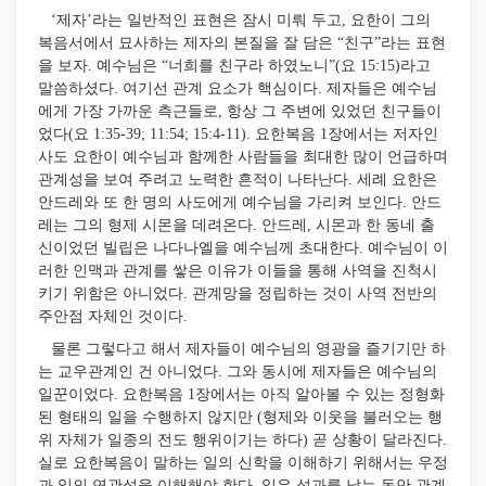
‘제자’라는 일반적인 표현은 잠시 미뤄 두고, 요한이 그의
복음서에서 묘사하는 제자의 본질을 잘 담은 “친구”라는 표현
을 보자. 예수님은 “너희를 친구라 하였노니”(요 15:15)라고
말씀하셨다. 여기선 관계 요소가 핵심이다. 제자들은 예수님
에게 가장 가까운 측근들로, 항상 그 주변에 있었던 친구들이
었다(요 1:35-39; 11:54; 15:4-11). 요한복음 1장에서는 저자인
사도 요한이 예수님과 함께한 사람들을 최대한 많이 언급하며
관계성을 보여 주려고 노력한 흔적이 나타난다. 세례 요한은
안드레와 또 한 명의 사도에게 예수님을 가리켜 보인다. 안드
레는 그의 형제 시몬을 데려온다. 안드레, 시몬과 한 동네 출
신이었던 빌립은 나다나엘을 예수님께 초대한다. 예수님이 이
러한 인맥과 관계를 쌓은 이유가 이들을 통해 사역을 진척시
키기 위함은 아니었다. 관계망을 정립하는 것이 사역 전반의
주안점 자체인 것이다.
물론 그렇다고 해서 제자들이 예수님의 영광을 즐기기만 하
는 교우관계인 건 아니었다. 그와 동시에 제자들은 예수님의
일꾼이었다. 요한복음 1장에서는 아직 알아볼 수 있는 정형화
된 형태의 일을 수행하지 않지만 (형제와 이웃을 불러오는 행
위 자체가 일종의 전도 행위이기는 하다) 곧 상황이 달라진다.
실로 요한복음이 말하는 일의 신학을 이해하기 위해서는 우정
과 일의 연관성을 이해해야 한다. 일은 성과를 낳는 동안 관계