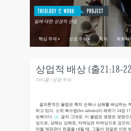
일에 대한 성경적 관점
핵심 주제
성경 주석
학자
목회자
상업적 배상 (출21:18-22:
아티클 / 성경 주석
결의론적인 율법은 특히 손해나 상해를 배상하는 책
하고 있다. 소위 복수법(lex talionis)이 레위기 24
보복이다.
글자 그대로, 이 율법은 생명은 생명으로,
[1]
상으로, 상해는 상해로, 타박상은 타박상으로 갚으라고 말
라엘 재판관이 판결을 내릴 때, 그들이 정말로 이런 