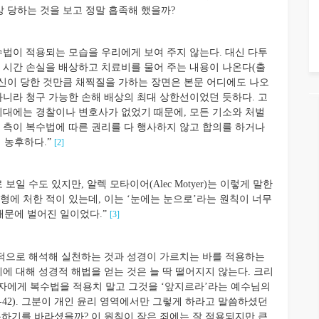
 당하는 것을 보고 정말 흡족해 했을까?
법이 적용되는 모습을 우리에게 보여 주지 않는다. 대신 다투
의 시간 손실을 배상하고 치료비를 물어 주는 내용이 나온다(출
이 자신이 당한 것만큼 채찍질을 가하는 장면은 본문 어디에도 나오
아니라 청구 가능한 손해 배상의 최대 상한선이었던 듯하다. 고
 “구약 시대에는 경찰이나 변호사가 없었기 때문에, 모든 기소와 처벌
자 측이 복수법에 따른 권리를 다 행사하지 않고 합의를 하거나
 농후하다.”
[2]
 수도 있지만, 알렉 모타이어(Alec Motyer)는 이렇게 말한
수형에 처한 적이 있는데, 이는 ‘눈에는 눈으로’라는 원칙이 너무
문에 벌어진 일이었다.”
[3]
적으로 해석해 실천하는 것과 성경이 가르치는 바를 적용하는
제에 대해 성경적 해법을 얻는 것은 늘 딱 떨어지지 않는다. 크리
자에게 복수법을 적용치 말고 그것을 ‘앞지르라’라는 예수님의
8-42). 그분이 개인 윤리 영역에서만 그렇게 하라고 말씀하셨던
용하기를 바라셨을까? 이 원칙이 작은 죄에는 잘 적용되지만 큰