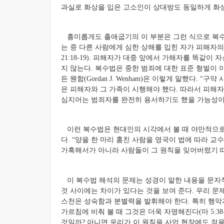
과실로 화상을 입은 고소인이 상대방도 동일하게 화상
흥미롭게도 출애굽기의 이 부분은 그런 식으로 복수
는 중 다른 사람에게 심한 상해를 입힌 자가 피해자
21:18-19). 피해자가 대중 앞에서 가해자를 똑같
지 않는다. 복수법은 중한 범죄에 대한 표준 형벌이 
든 웬함(Gordan J. Wenham)은 이렇게 말했다.
은 피해자와 그 가족이 시행해야 했다. 따라서 피해
심지어는 범죄자를 완전히 용서하기도 했을 가능성이
이런 복수법은 현대인의 시각에서 볼 때 야만적으로 보일
다. “양을 한 마리 훔친 사람을 영국이 법에 따라 교
가혹해서가 아니라 사람들이 그 원칙을 잊어버렸기 때
이 복수법 해석의 문제는 성경이 말한 내용을 문자
것 사이에는 차이가 있다는 것을 보여 준다. 우리 문
스천은 성숙함과 분별력을 발휘해야 한다. 특히 행악
가르침에 비춰 볼 때 그것은 더욱 자명해진다(마 5:3
것일까? 아니면 우리가 이 원칙을 사업 현장에도 적