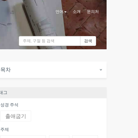
언어
소개
문의처
검색
목차
태그
성경 주석
출애굽기
주제