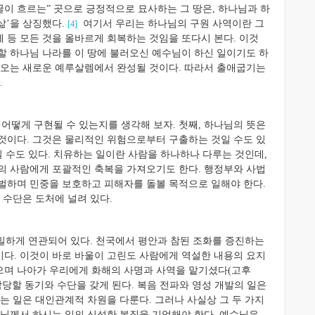
꿀이 흐르는” 곳으로 긍정적으로 묘사하는 그 땅은, 하나님과 하
삶’을 상징했다.
여기서 우리는 하나님의 구원 사역이란 그
[4]
경제 등 모든 것을 올바르게 회복하는 것임을 또다시 본다. 이것
할 하나님 나라를 이 땅에 불러오신 예수님이 하신 일이기도 하
 나오는 새로운 예루살렘에서 완성될 것이다. 따라서 출애굽기는
.
어떻게 구현될 수 있는지를 생각해 보자. 첫째, 하나님의 뜻은
것이다. 그것은 물리적인 위험으로부터 구출하는 것일 수도 있
일 수도 있다. 치유하는 일이란 사람을 하나하나 다루는 것인데,
의 사람에게 포괄적인 축복을 가져오기도 한다. 행정부와 사법
벌하며 민중을 보호하고 피해자를 돌볼 목적으로 일해야 한다.
 수단은 도처에 널려 있다.
긴밀하게 연관되어 있다. 천국에서 평안과 참된 조화를 증진하는
다. 이것이 바로 바울이 고린도 사람에게 역설한 내용의 요지
으며 나아가 우리에게 화해의 사명과 사역을 맡기셨다(고후
을 감당할 동기와 수단을 갖게 된다. 복음 전파와 영성 개발의 일은
는 일은 대인관계적 차원을 다룬다. 그러나 사실상 그 두 가지
나님께서 하시는 일의 신성한 본질을 기억해야 한다. 예수님은