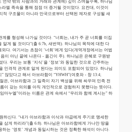
또 언약 밖의 사람과의 거래와 관계에) 깊이 스며들수록, 하나님
라엘 족속을 통해 점점 더 증거될 것이었다. 요컨대, 이것이
 물리적 구조물이 아니라 만국으로부터 선택된 제자로 구성될 새
를 형성해 나가실 것이다. “너희는, 내가 주 곧 너희를 이집
게 될 것이다”(출 6:7b, 새번역). 하나님의 목적에 대한 다
예외다. 여기서는 초점이 ‘너희’에게 있다(개역개정에서는 어법
음이 아닌 끝에 나온다 - 옮긴이 주). 하나님은 은혜로 구원받
다. 우리는 보통 ‘지식’을 ‘정보’와 동일한 것으로 간주하는
인을 인격적 관계로 알게 된다는 의미도 포함되어 있었다. 하나님
 않았다고 해서 아브라함이 “YHWH”(여호와 - 창 13:4;
 구절은, 아브라함과 그 일족이 자기 백성을 위해 싸우며 민족 전
이름이 갖는 의의를 아직 개인적으로 경험하지 못했다는 뜻이다.
임마누엘”이라는 이름은 관계 속에서 “우리와 함께 계시는” 하
원하신다. “내가 아브라함과 이삭과 야곱에게 주기로 맹세한
 삼게 하리라”(출 6:8). 하나님은 아브라함에게 가나안 땅을
용하는 ‘영토’ 개념과 동일시하는 것은 정확한 해석이 아니다.