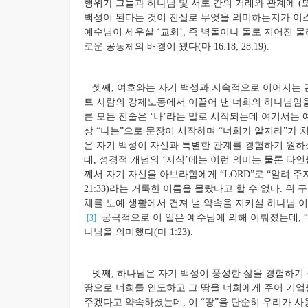
행위가 그들과 하나님 및 서로 간의 거래와 관계에 (
백성이 된다는 것이 진실로 무엇을 의미하는지가 이스
예수님이 세우실 ‘교회’, 즉 벽돌이나 돌로 지어진
로운 공동체의 배경이 됐다(마 16:18; 28:19).
셋째, 여호와는 자기 백성과 지속적으로 이어지는 관계
트 사람의 강제노동에서 이끌어 낸 너희의 하나님임을 알
른 모든 진술은 ‘나’라는 말로 시작되는데 여기서는 
상 “나는”으로 문장이 시작하며 “너희가 알지라”가 처
은 자기 백성이 자신과 특별한 관계를 경험하기 원하셨
데, 성경적 개념의 ‘지식’에는 이런 의미는 물론 타
께서 자기 자신을 아브라함에게 “LORD”로 “알려 주지”
21:33)라는 거룩한 이름을 몰랐다고 할 수 없다. 위
체를 노예 생활에서 건져 낼 약속을 지키실 하나님 
궁극적으로 이 일은 예수님에 의해 이뤄졌는데, “
[3]
나님을 의미했다(마 1:23).
넷째, 하나님은 자기 백성이 풍성한 삶을 경험하기 
땅으로 너희를 인도하고 그 땅을 너희에게 주어 기업을
주겠다고 약속하셨는데, 이 “땅”을 단순히 우리가 사