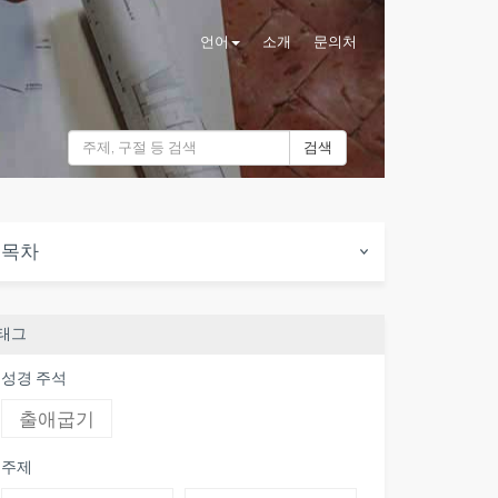
언어
소개
문의처
검색
목차
태그
성경 주석
출애굽기
주제