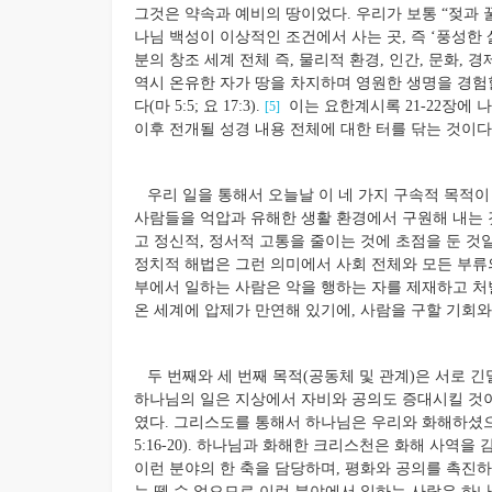
그것은 약속과 예비의 땅이었다. 우리가 보통 “젖과 
나님 백성이 이상적인 조건에서 사는 곳, 즉 ‘풍성한 
분의 창조 세계 전체 즉, 물리적 환경, 인간, 문화, 
역시 온유한 자가 땅을 차지하며 영원한 생명을 경험
다(마 5:5; 요 17:3).
이는 요한계시록 21-22장에
[5]
이후 전개될 성경 내용 전체에 대한 터를 닦는 것이다
우리 일을 통해서 오늘날 이 네 가지 구속적 목적이 
사람들을 억압과 유해한 생활 환경에서 구원해 내는 
고 정신적, 정서적 고통을 줄이는 것에 초점을 둔 것
정치적 해법은 그런 의미에서 사회 전체와 모든 부류
부에서 일하는 사람은 악을 행하는 자를 제재하고 처
온 세계에 압제가 만연해 있기에, 사람을 구할 기회와
두 번째와 세 번째 목적(공동체 및 관계)은 서로 
하나님의 일은 지상에서 자비와 공의도 증대시킬 것이
였다. 그리스도를 통해서 하나님은 우리와 화해하셨
5:16-20). 하나님과 화해한 크리스천은 화해 사역
이런 분야의 한 축을 담당하며, 평화와 공의를 촉진하
는 뗄 수 없으므로 이런 분야에서 일하는 사람은 하