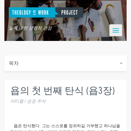
일에 대한 성경적 관점
Toggle
navigatio
목차
욥의 첫 번째 탄식 (욥3장)
아티클 / 성경 주석
욥은 탄식했다. 그는 스스로를 정죄하길 거부했고 하나님을