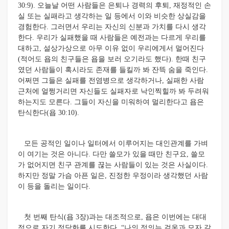
30:9). 오늘날 어떤 사람들은 은퇴나 경력의 후퇴, 재정적인 손
실 또는 실패라고 생각하는 일 등에서 이와 비슷한 상실감을
경험한다. 그러면서 우리는 자신의 신분과 가치를 다시 생각
한다. 우리가 실패했을 때 사람들은 예전과는 다르게 우리를
대하고, 설상가상으로 아무 이유 없이 우리에게서 멀어진다
(적어도 욥의 친구들은 욥을 보러 오기라도 했다). 한때 친구
였던 사람들이 혹시라도 존재를 들킬까 봐 잔뜩 숨을 죽인다.
어쩌면 그들은 실패를 전염병으로 생각하거나, 실패한 사람
근처에 얼쩡거리면 자신들도 실패자로 낙인찍힐까 봐 두려워
하는지도 모른다. 그들이 자신을 미워하여 멀리한다고 욥은
탄식한다(욥 30:10).
모든 공적인 일이나 일터에서 이루어지는 대인관계를 가벼
이 여기는 것은 아니다. 다만 쓸모가 있을 때만 친구요, 쓸모
가 없어지면 친구 관계를 끊는 사람들이 있는 것은 사실이다.
하지만 정말 가슴 아픈 일은, 진정한 우정이라 생각했던 사람
이 등을 돌리는 일이다.
첫 번째 탄식(욥 3장)과는 대조적으로, 욥은 이번에는 대대
적으로 자기 정당화를 시도한다. “나의 정의는 겉옷과 모자 같