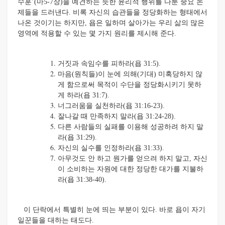
수훈’(마5-7장)을 예견하는 듯한 윤리적 행위를 다룬 중요 논
제들을 드러낸다. 비록 자신의 습관들을 정당화하는 형태에서
나온 것이기는 하지만, 욥은 일하며 살아가는 우리 삶의 많은
영역에 적용할 수 있는 몇 가지 원리를 제시해 준다.
거짓과 속임수를 피하라(욥 31:5).
마음(원칙들)이 눈에 의해(기대) 미혹당하지 않
게 함으로써 목적이 수단을 정당화시키기 못하
게 하라(욥 31:7).
너그러움을 실천하라(욥 31:16-23).
잘나갈 때 만족하지 말라(욥 31:24-28).
다른 사람들의 실패를 이용해 성공하려 하지 말
라(욥 31:29).
자신의 실수를 인정하라(욥 31:33).
아무것도 안 하고 뭔가를 얻으려 하지 말고, 자신
이 소비하는 자원에 대한 정당한 대가를 지불하
라(욥 31:38-40).
이 단락에서 특별히 눈에 띄는 부분이 있다. 바로 욥이 자기
일꾼들을 대하는 태도다.