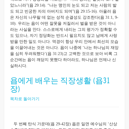
았느니라”(욥 29:14). “나는 맹인의 눈도 되고 저는 사람의 발
도 되고 빈궁한 자의 아버지도 되며”(욥 29:15-16). 아울러 욥
은 자신의 나무랄 데 없는 성적 순결성도 강조한다(욥 31:1, 9-
10). 우리는 욥이 어떤 잘못을 저질러서 벌을 받은 것이 아니
라는 사실을 안다. 스스로에게 내리는 그의 평가가 정확할 수
도 있으나,
자기 정당화는 반드시 필요치도 않고 남에게 사랑
받을 만한 일도 아니다. 역경이 항상 우리 안에서 최선의 모습
을 이끌어내는 것은 아니다. 욥이 나중에 ‘나는 하나님의 재앙
을 심히 두려워했다’(욥 31:23)고 고백한 것으로 보아 비록 그
순간에는 욥이 깨닫지 못했다 하더라도, 하나님은 언제나 신
실하시다.
욥에게 배우는 직장생활 (욥31
장)
목차로 돌아가기
두 번째 탄식 가운데(욥 29-42장) 욥은 일면 예수님의 ‘산상