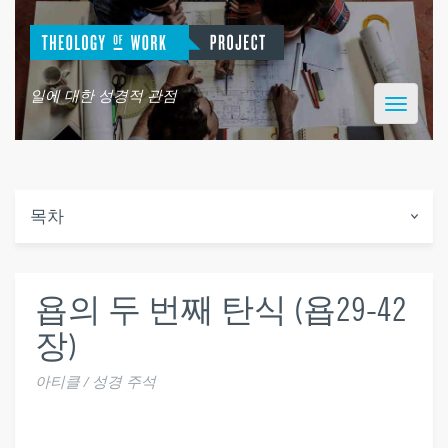
일에 대한 성경적 관점
Toggle
navigatio
목차
욥의 두 번째 탄식 (욥29-42
장)
아티클 / 성경 주석