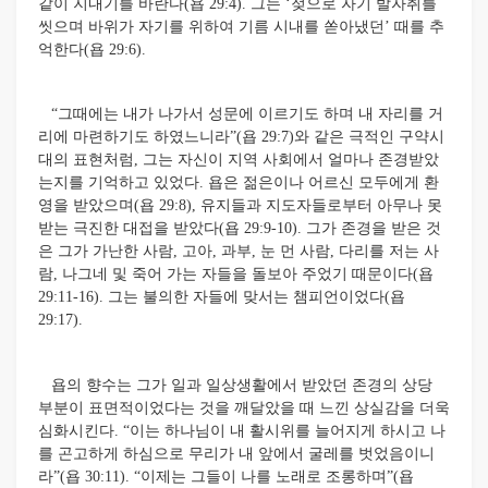
같이 지내기를 바란다(욥 29:4). 그는 ‘젖으로 자기 발자취를
씻으며 바위가 자기를 위하여 기름 시내를 쏟아냈던’ 때를 추
억한다(욥 29:6).
“그때에는 내가 나가서 성문에 이르기도 하며 내 자리를 거
리에 마련하기도 하였느니라”(욥 29:7)와 같은 극적인 구약시
대의 표현처럼, 그는 자신이 지역 사회에서 얼마나 존경받았
는지를 기억하고 있었다. 욥은 젊은이나 어르신 모두에게 환
영을 받았으며(욥 29:8), 유지들과 지도자들로부터 아무나 못
받는 극진한 대접을 받았다(욥 29:9-10). 그가 존경을 받은 것
은 그가 가난한 사람, 고아, 과부, 눈 먼 사람, 다리를 저는 사
람, 나그네 및 죽어 가는 자들을 돌보아 주었기 때문이다(욥
29:11-16). 그는 불의한 자들에 맞서는 챔피언이었다(욥
29:17).
욥의 향수는 그가 일과 일상생활에서 받았던 존경의 상당
부분이 표면적이었다는 것을 깨달았을 때 느낀 상실감을 더욱
심화시킨다. “이는 하나님이 내 활시위를 늘어지게 하시고 나
를 곤고하게 하심으로 무리가 내 앞에서 굴레를 벗었음이니
라”(욥 30:11). “이제는 그들이 나를 노래로 조롱하며”(욥