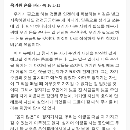
움켜쥔 손을 펴라 눅 16:1-13
우리가 필요로 하는 것들을 안전하게 확보하는 비결은 벌고
저축하면서도 전전긍긍하는 게 아니라, 믿음으로 섬기고 쓰는
데 있다. 만약 하나님께서 우리가 다른 사람의 필요를 채우기
위해 우리 돈을 쓴다는 걸 신뢰해 주신다면, 우리가 필요로 하
는 돈도 공급받을 것이다. 이것이 바로 정직하지 못한 청지기
비유의 요점이다.
이 비유에서 그 청지기는 자기 주인의 재산을 탕진한 결과
해고될 것이라는 통보를 받는다. 그는 맡은 일에서 더욱 주인
을 속이는 데 마지막 남은 날들을 쓰지만, 거기엔 뜻밖에도 그
가 어떻게 그런 짓을 했는지가 기묘하게 전개된다. 그는 자기
주인의 것을 훔치려고 애쓰지 않았다. 아마도 청지기는 자신
이 그 직을 떠날 때 아무것도 가져갈 수 없다는 걸 알았을 것
이다. 그래서 청지기는 주인에게 빚을 진 사람들의 빚을 주인
몰래 자기 마음대로 감면해 주는데, 거기엔 자신의 호의에 답
례로써 자신이 실업자가 되었을 때 그들이 잘 대해 주기를 바
라는 희망이 담겨 있 었다.
“옳지 않은” 이 청지기처럼, 우리는 이생을 떠날 때 가지고
갈 수 있는게 아무것도 없다. 심지어 이생을 사는 동안에도 우
리가 한 저축은 초인플레이션이나 시장 붕괴, 절도, 몰수, 소