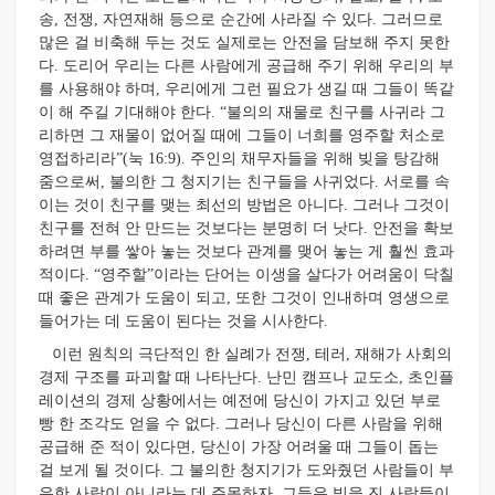
송, 전쟁, 자연재해 등으로 순간에 사라질 수 있다. 그러므로
많은 걸 비축해 두는 것도 실제로는 안전을 담보해 주지 못한
다. 도리어 우리는 다른 사람에게 공급해 주기 위해 우리의 부
를 사용해야 하며, 우리에게 그런 필요가 생길 때 그들이 똑같
이 해 주길 기대해야 한다. “불의의 재물로 친구를 사귀라 그
리하면 그 재물이 없어질 때에 그들이 너희를 영주할 처소로
영접하리라”(눅 16:9). 주인의 채무자들을 위해 빚을 탕감해
줌으로써, 불의한 그 청지기는 친구들을 사귀었다. 서로를 속
이는 것이 친구를 맺는 최선의 방법은 아니다. 그러나 그것이
친구를 전혀 안 만드는 것보다는 분명히 더 낫다. 안전을 확보
하려면 부를 쌓아 놓는 것보다 관계를 맺어 놓는 게 훨씬 효과
적이다. “영주할”이라는 단어는 이생을 살다가 어려움이 닥칠
때 좋은 관계가 도움이 되고, 또한 그것이 인내하며 영생으로
들어가는 데 도움이 된다는 것을 시사한다.
이런 원칙의 극단적인 한 실례가 전쟁, 테러, 재해가 사회의
경제 구조를 파괴할 때 나타난다. 난민 캠프나 교도소, 초인플
레이션의 경제 상황에서는 예전에 당신이 가지고 있던 부로
빵 한 조각도 얻을 수 없다. 그러나 당신이 다른 사람을 위해
공급해 준 적이 있다면, 당신이 가장 어려울 때 그들이 돕는
걸 보게 될 것이다. 그 불의한 청지기가 도와줬던 사람들이 부
유한 사람이 아니라는 데 주목하자. 그들은 빚을 진 사람들이