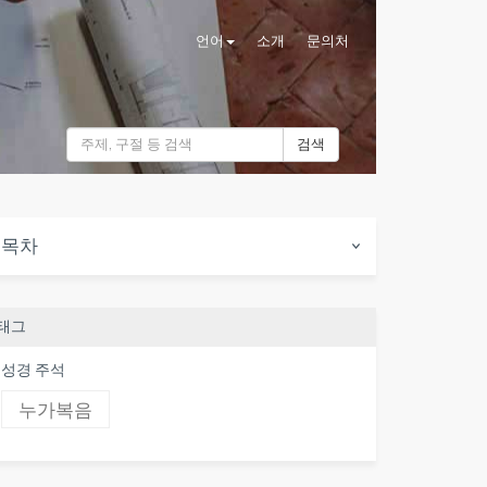
언어
소개
문의처
검색
목차
태그
성경 주석
누가복음