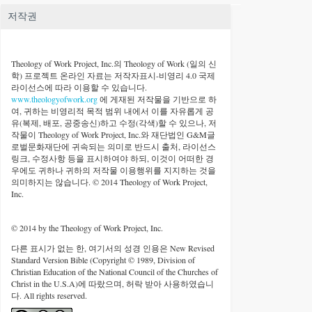
저작권
Theology of Work Project, Inc.
의 Theology of Work (일의 신
학) 프로젝트 온라인 자료는 저작자표시-비영리 4.0 국제
라이선스에 따라 이용할 수 있습니다.
www.theologyofwork.org
에 게재된 저작물을 기반으로 하
여, 귀하는 비영리적 목적 범위 내에서 이를 자유롭게 공
유(복제, 배포, 공중송신)하고 수정(각색)할 수 있으나, 저
작물이 Theology of Work Project, Inc.와 재단법인 G&M글
로벌문화재단에 귀속되는 의미로 반드시 출처, 라이선스
링크, 수정사항 등을 표시하여야 하되, 이것이 어떠한 경
우에도 귀하나 귀하의 저작물 이용행위를 지지하는 것을
의미하지는 않습니다. © 2014 Theology of Work Project,
Inc.
© 2014 by the Theology of Work Project, Inc.
다른 표시가 없는 한, 여기서의 성경 인용은 New Revised
Standard Version Bible (Copyright © 1989, Division of
Christian Education of the National Council of the Churches of
Christ in the U.S.A)에 따랐으며, 허락 받아 사용하였습니
다. All rights reserved.