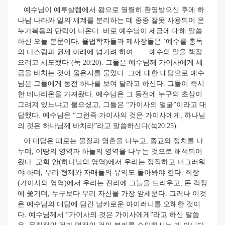
예수님이 예루살렘에서 왕으로 열렬히 환영받으신 후에 하
나님 나라와 일의 세계를 분리하는 데 종종 잘못 사용되어 온
누가복음의 단락이 나온다. 바로 예수님이 세금에 대해 말씀
하신 오늘 본문이다. 율법학자들과 제사장들은 ‘예수를 총독
의 다스림과 권세 아래에 넘기려 하여 ……예수의 말을 책잡
으려고 시도했다’(눅 20:20). 그들은 예수님께 가이사에게 세
금을 바치는 것이 옳은지를 물었다. 그에 대한 대답으로 예수
님은 그들에게 동전 하나를 보여 달라고 하신다. 그들이 즉시
한 데나리온을 가져왔다. 예수님은 그 동전에 누구의 초상이
그려져 있느냐고 물으셨고, 그들은 “가이사의 얼굴”이라고 대
답했다. 예수님은 “그런즉 가이사의 것은 가이사에게, 하나님
의 것은 하나님께 바치라”라고 말씀하신다(눅20:25).
이 대답은 때로는 물질과 영혼을 나누고, 종교와 정치를 나
누며, 이땅의 영역과 하늘의 영역을 나누는 것으로 해석되어
왔다. 교회 안(하나님의 영역)에서 우리는 정직하고 너그러워
야 하며, 우리 형제와 자매들의 유익도 돌아봐야 한다. 직장
(가이사의 영역)에서 우리는 진리에 그늘을 드리우고, 돈 걱정
에 쫓기며, 누구보다 우리 자신을 가장 앞세운다. 그러나 이것
은 예수님의 대답에 담긴 날카로운 아이러니를 오해한 것이
다. 예수님께서 “가이사의 것은 가이사에게”라고 하신 말씀