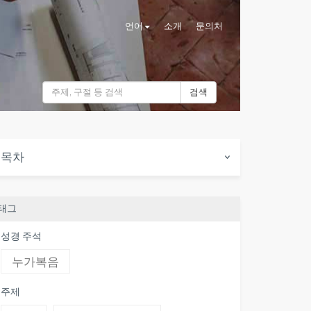
언어
소개
문의처
검색
목차
태그
성경 주석
누가복음
주제