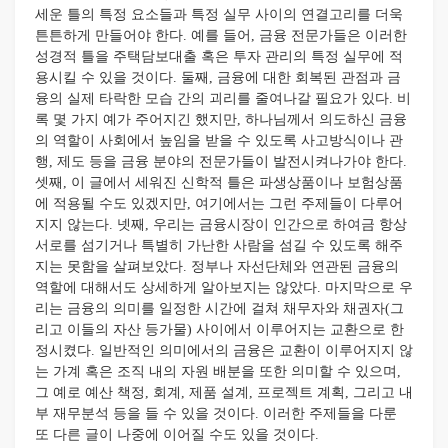
세운 틀의 특정 요소들과 특정 실무 사이의 연결고리를 더욱
튼튼하게 만들어야 한다. 예를 들어, 금융 전문가들은 이러한
성경적 틀을 주택담보대출 혹은 투자 관리의 특정 실무에 적
용시킬 수 있을 것이다. 둘째, 금융에 대한 회복된 관점과 금
융의 실제 타락한 모습 간의 괴리를 줄여나갈 필요가 있다. 비
록 몇 가지 예가 주어지긴 했지만, 하나님께서 의도하신 금융
의 역할이 사회에서 높임을 받을 수 있도록 사고방식이나 관
행, 제도 등을 금융 분야의 전문가들이 발전시켜나가야 한다.
셋째, 이 글에서 세워진 신학적 틀은 파생상품이나 보험상품
에 적용될 수도 있겠지만, 여기에서는 그런 주제들이 다루어
지지 않는다. 넷째, 우리는 금융시장이 인간으로 하여금 항상
서로를 섬기거나 특별히 가난한 사람을 섬길 수 있도록 해주
지는 못함을 살펴보았다. 정부나 자선단체와 연관된 금융의
역할에 대해서도 상세하게 알아보지는 않았다. 마지막으로 우
리는 금융의 의미를 일정한 시간에 걸쳐 채무자와 채권자(그
리고 이들의 자산 등가물) 사이에서 이루어지는 교환으로 한
정시켰다. 일반적인 의미에서의 금융은 교환이 이루어지지 않
는 가계 혹은 조직 내의 자원 배분을 또한 의미할 수 있으며,
그 예로 예산 책정, 회계, 제품 설계, 프로젝트 계획, 그리고 내
부 재무분석 등을 들 수 있을 것이다. 이러한 주제들을 다룬
또 다른 글이 나중에 이어질 수도 있을 것이다.